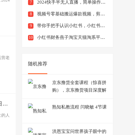
024
2024快手半无人直播，简单操作月入1W+高效引流当天见收益【揭秘】
7
视频号零基础搬运爆款视频，剪辑变现日入千元【揭秘】
8
带你手把手认识小红书，小红书全套百科运营教程
9
小红书财务燕子淘宝天猫淘系平台对账回款核对成本核算支付宝自动取数电商日报表
10
运营老
随机推荐
京东撸货全套课程（惊喜拼
购），京东撸货项目深度解
析（附软件）
2024最火项目，AI一键图片生成高质量原创视频，无脑搬运，简单操作日入500+
熟知私教流程 闫晓敏 4节课
数的人
洪恩宝宝问世界孩子眼中的