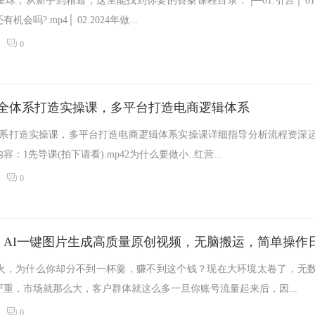
星球，从新手到精通，这里能找到你要的答案课程目录：├─01.引言│ 01.2
吗?.mp4│ 02.2024年做...
0
，全体系打造实操课，多平台打造电商逻辑体系
体系打造实操课，多平台打造电商逻辑体系实操课详细指导分析流程资深
：1先导课(拍下请看).mp42为什么要做小..红营...
0
火，为什么你却分不到一杯羹，赚不到这个钱？现在大环境太卷了，无
重，市场就那么大，客户群体就这么多一旦你账号流量起来后，因...
0