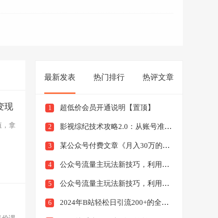
最新发表
热门排行
热评文章
变现
超低价会员开通说明【置顶】
1
值，拿
影视综纪技术攻略2.0：从账号准备到硬件软件准备到到制作到发布（26节）
2
某公众号付费文章《月入30万的暴利单品(续)》客单价三四千，非常暴利
3
公众号流量主玩法新技巧，利用AI做情感类文案无脑式产出，简单易学，月收益4000+【揭秘】
4
公众号流量主玩法新技巧，利用AI做民间故事，无脑式产出，简单易学，日收益300+【揭秘】
5
）
2024年B站轻松日引流200+的全套暴力干货实操教程
6