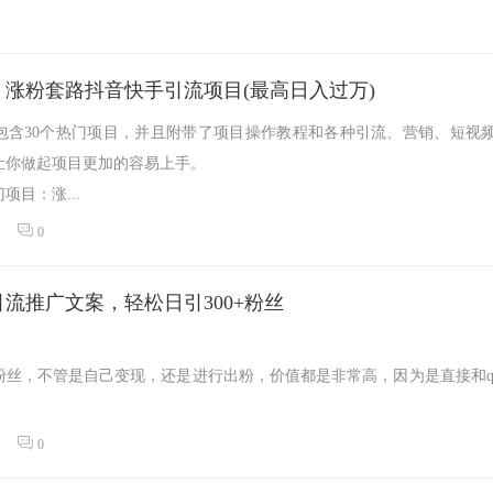
：涨粉套路抖音快手引流项目(最高日入过万)
包含30个热门项目，并且附带了项目操作教程和各种引流、营销、短视
让你做起项目更加的容易上手。
项目：涨...
0
流推广文案，轻松日引300+粉丝
丝，不管是自己变现，还是进行出粉，价值都是非常高，因为是直接和qi
得精准金融粉？今天这期课程，就...
0