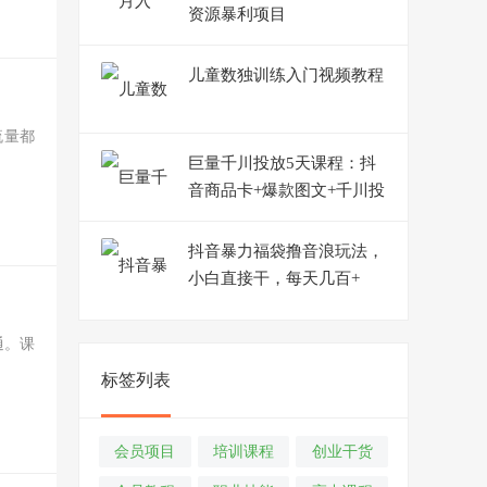
资源暴利项目
儿童数独训练入门视频教程
流量都
巨量千川投放5天课程：抖
音商品卡+爆款图文+千川投
流线上课
抖音暴力福袋撸音浪玩法，
小白直接干，每天几百+
【详细教程】
通。课
标签列表
会员项目
培训课程
创业干货