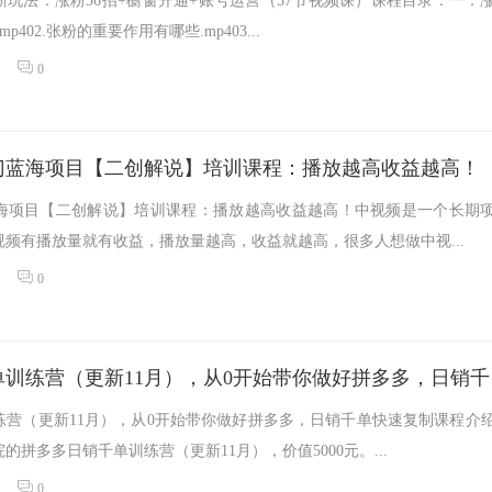
粉新玩法：涨粉36招+橱窗开通+账号运营（57节视频课）课程目录：一：
p402.张粉的重要作用有哪些.mp403...
0
门蓝海项目【二创解说】培训课程：播放越高收益越高！
海项目【二创解说】培训课程：播放越高收益越高！中视频是一个长期
频有播放量就有收益，播放量越高，收益就越高，很多人想做中视...
0
拼多多日
练营（更新11月），从0开始带你做好拼多多，日销千单快速复制课程介
的拼多多日销千单训练营（更新11月），价值5000元。...
0