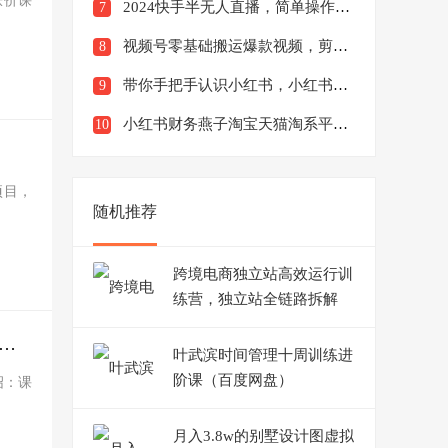
涨价课
2024快手半无人直播，简单操作月入1W+高效引流当天见收益【揭秘】
7
视频号零基础搬运爆款视频，剪辑变现日入千元【揭秘】
8
带你手把手认识小红书，小红书全套百科运营教程
9
小红书财务燕子淘宝天猫淘系平台对账回款核对成本核算支付宝自动取数电商日报表
10
项目，
随机推荐
跨境电商独立站高效运行训
练营，独立站全链路拆解
销千单训练营（更新11月），从0开始带你做好拼多多，日销千单快速复制
叶武滨时间管理十周训练进
阶课（百度网盘）
绍：课
月入3.8w的别墅设计图虚拟