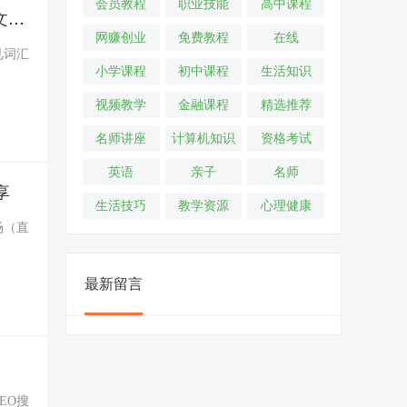
会员教程
职业技能
高中课程
天诺老吴图文资料：千川快速起量+千川实操攻略+直播间搭建攻略等（文档）
网赚创业
免费教程
在线
见词汇
小学课程
初中课程
生活知识
视频教学
金融课程
精选推荐
名师讲座
计算机知识
资格考试
英语
亲子
名师
享
生活技巧
教学资源
心理健康
场（直
最新留言
EO搜