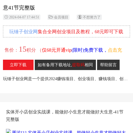
意41节完整版
2024-04-07 17:44:51
会员项目
不想努力了
玩锤子创业网
集合全网创业项目及教程，68元即可下载
全部各网内部资源！
15
售价：
积分 （
仅68元开通vip
(限时)免费下载，
点击充
值
）
立即下载
如有备用下载地址,
提取码
相同
帮助留言
10
收藏
玩锤子创业网是一个提供2024赚钱项目、创业项目、赚钱项目、创业赚钱教程、引流教程的创业网,欢迎来玩锤子创业网！
实体开小店创业实战课，能做好小生意才能做好大生意-41节
完整版