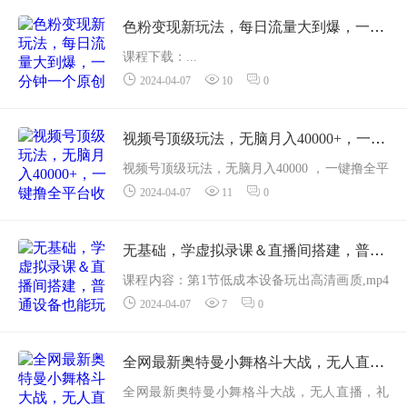
键帧（上）_1.mp4如何修...
色粉变现新玩法，每日流量大到爆，一分钟一个原创视频，操作简单，日入1千
课程下载：...
2024-04-07
10
0
视频号顶级玩法，无脑月入40000+，一键撸全平台收益，纯小白也能100%原创
视频号顶级玩法，无脑月入40000 ，一键撸全平
2024-04-07
11
0
台收益，纯小白也能100%原创今天给大家带来
的项目是《视频号顶级玩法，一键撸全平台收
益，无脑月入40000 ，纯...
无基础，学虚拟录课＆直播间搭建，普通设备也能玩出高清画质
课程内容：第1节低成本设备玩出高清画质,mp4
2024-04-07
7
0
第2节一张设备摆放布局图，让你事半功倍.mp4
第3节高清录课的4个必备设置及如何开始录课,
mp4第4节0BS录课音...
全网最新奥特曼小舞格斗大战，无人直播，礼物收不停，保姆级落地教学【揭秘】
全网最新奥特曼小舞格斗大战，无人直播，礼