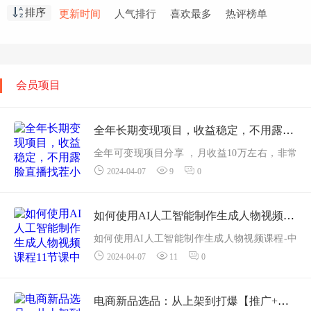
排序
更新时间
人气排行
喜欢最多
热评榜单
职业技能
(1871)
高中课程
(1636)
网赚创业
(1576)
免费教程
(1551)
在线
(1412)
小学课程
(1346)
初中课程
(929)
生活知识
(915)
会员项目
视频教学
(853)
金融课程
(837)
精选推荐
(691)
全年长期变现项目，收益稳定，不用露脸直播找茬小游戏，单号单日收益2500+
全年可变现项目分享 ，月收益10万左右，非常
2024-04-07
9
0
稳定不露脸，不上镜，只说话就可以，每天两
到三个小时，单号单日收益最少2500 以上大家
不要觉得挣得多，游戏头部主播...
如何使用AI人工智能制作生成人物视频课程11节课中英字幕
如何使用AI人工智能制作生成人物视频课程-中
2024-04-07
11
0
英字幕英文 中英字幕|1080P课程下载：...
电商新品选品：从上架到打爆【推广+运营】，新手从0打爆款（69节课）