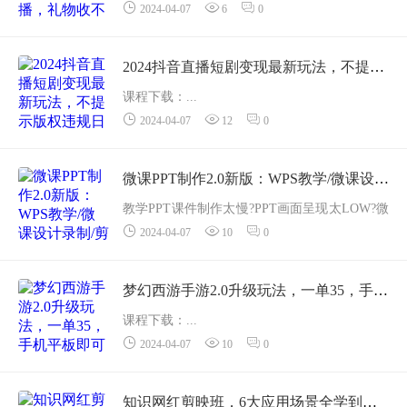
2024-04-07
6
0
物收不停，保姆级落地教学【揭秘】今天给大
家介绍一个全新的无人直播玩法，通过OBS 直
播伴侣 软件，搭建一个直播间奥特曼小...
2024抖音直播短剧变现最新玩法，不提示版权违规日入600+零基础小白可操作
课程下载：...
2024-04-07
12
0
微课PPT制作2.0新版：WPS教学/微课设计录制/剪映后期美化/教程+工具+素材
教学PPT课件制作太慢?PPT画面呈现太LOW?微
2024-04-07
10
0
课设计不懂得方法?微课不会录制?微课后期美化
不会剪辑?本课程在原《PPT动画微课制作》内
容上全面调整，原微软的...
梦幻西游手游2.0升级玩法，一单35，手机平板即可操作，日入2000+轻轻松松”
课程下载：...
2024-04-07
10
0
知识网红剪映班，6大应用场景全学到，情境动画，囗播视频，AI虚拟数字人