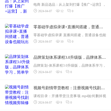
电商 新品选品：从上架到打爆【推广+运营】，
2024-04-07
12
0
新手从0打爆款（69节课）课程内容：01关键词
准备阶段01.mp402关键词准备阶段02.mp403关
键词准备阶段0...
零基础学虚拟录课+直播间搭建，普通设备也能玩出高清画质（36节高清课）
零基础学虚拟录课 直播间搭建，普通设备也能
2024-04-07
10
0
玩出高清画质（36节高清课）课程内容：第1节
低成本设备玩出高清画质,mp4第2节一张设备摆
放布局图，让你事半功倍.mp...
品牌策划体系课程3.0升级版，品牌体系学习，简单学做品牌（高清无水印）
品牌策划-体系课程3.0升级版，品牌体系学习，
2024-04-07
6
0
简单学做品牌（高清无水印）构建认知体系提
升槃略技能树立正确意识解决买战误区课程内
容：1品牌十二问-课程介绍,mp4...
视频号剧情带货教程：注册视频号找剧情视频剪辑修改剧情去重/等等
课程目录：开播带货注意事项.mp4如何删掉视
2024-04-07
9
0
频评论区的差评.mp4如何修改带货剧情以及打
关键帧（上）.mp4如何修改带货剧情以及打关