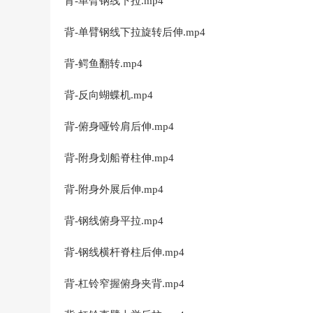
背-单臂钢线下拉.mp4
背-单臂钢线下拉旋转后伸.mp4
背-鳄鱼翻转.mp4
背-反向蝴蝶机.mp4
背-俯身哑铃肩后伸.mp4
背-附身划船脊柱伸.mp4
背-附身外展后伸.mp4
背-钢线俯身平拉.mp4
背-钢线横杆脊柱后伸.mp4
背-杠铃窄握俯身夹背.mp4