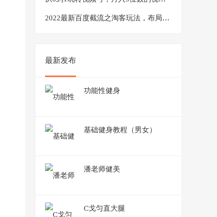
2022最新百度截流之淘客玩法，布局流量一单利润可达300+【视频课程】
最新发布
功能性健身
基础健身教程（男女）
潘老师健美
C戈匀直大腿