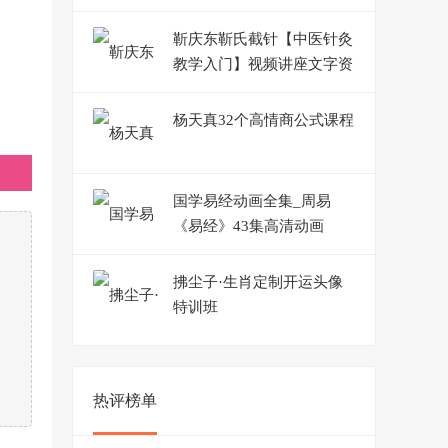
靳庆东靳氏截针【中医针灸
教学入门】视频讲座文字资
料共计60G
杨天真32个高情商公式课程
国学易经动画全集_周易
《易经》43集高清动画
拂尘子·生肖定制开运头像
特训班
热评榜单