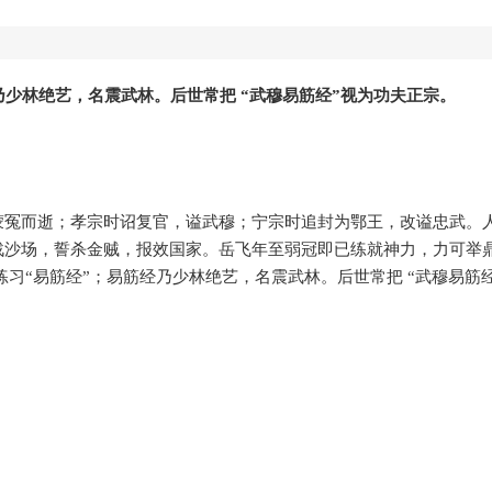
乃少林绝艺，名震武林。后世常把 “武穆易筋经”视为功夫正宗。
蒙冤而逝；孝宗时诏复官，谥武穆；宁宗时追封为鄂王，改谥忠武。
战沙场，誓杀金贼，报效国家。岳飞年至弱冠即已练就神力，力可举
习“易筋经”；易筋经乃少林绝艺，名震武林。后世常把 “武穆易筋经