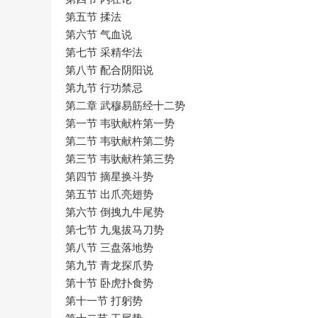
第五节 揉法
第六节 气血说
第七节 采精华法
第八节 配合阴阳说
第九节 行功禁忌
第二章 武穆易筋经十二势
第一节 韦驮献杵第一势
第二节 韦驮献杵第二势
第三节 韦驮献杵第三势
第四节 摘星换斗势
第五节 出爪亮翅势
第六节 倒拽九牛尾势
第七节 九鬼拔马刀势
第八节 三盘落地势
第九节 青龙探爪势
第十节 卧虎扑食势
第十一节 打躬势