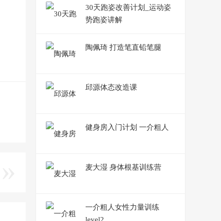
30天跑姿改善计划_运动姿
势跑姿讲解
陶佩琦 打造笔直铅笔腿
邱源体态改造课
健身房入门计划 一介粗人
麦大湿 身体根基训练营
一介粗人女性力量训练
level2