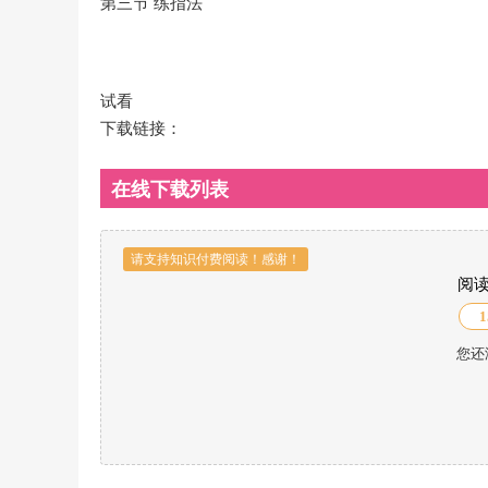
第三节 练指法
试看
下载链接：
在线下载列表
请支持知识付费阅读！感谢！
阅
1
您还