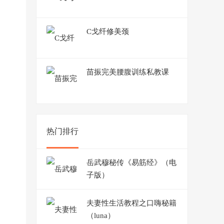
C戈纤修美颈
苗振完美腰腹训练私教课
热门排行
岳武穆秘传《易筋经》（电
子版）
夫妻性生活教程之口嗨秘籍
（luna）