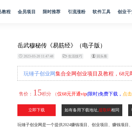
品教程
会员项目
限时推荐
引流涨粉
软件工具
创业干
岳武穆秘传《易筋经》（电子版）
2023-03-20 11:47:48
生活技巧
回头客
玩锤子创业网
集合全网创业项目及教程，68
15
售价：
积分 （
仅68元开通vip
(限时)免费下载，
点击
立即下载
如有备用下载地址,
提取码
相同
玩锤子创业网是一个提供2024赚钱项目、创业项目、赚钱项目