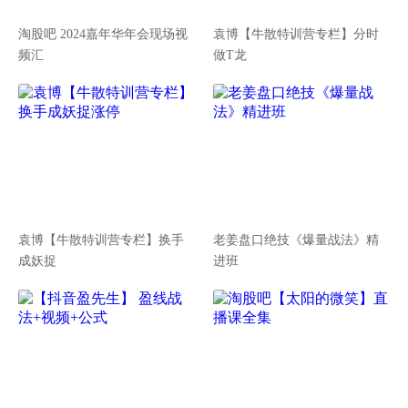
淘股吧 2024嘉年华年会现场视
袁博【牛散特训营专栏】分时
频汇
做T龙
袁博【牛散特训营专栏】换手
老姜盘口绝技《爆量战法》精
成妖捉
进班