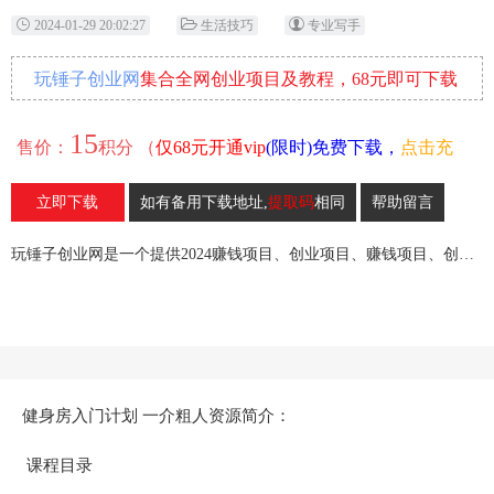
2024-01-29 20:02:27
生活技巧
专业写手
玩锤子创业网
集合全网创业项目及教程，68元即可下载
全部各网内部资源！
15
售价：
积分 （
仅68元开通vip
(限时)免费下载，
点击充
值
）
立即下载
如有备用下载地址,
提取码
相同
帮助留言
36
收藏
玩锤子创业网是一个提供2024赚钱项目、创业项目、赚钱项目、创业赚钱教程、引流教程的创业网,欢迎来玩锤子创业网！
健身房入门计划 一介粗人资源简介：
课程目录