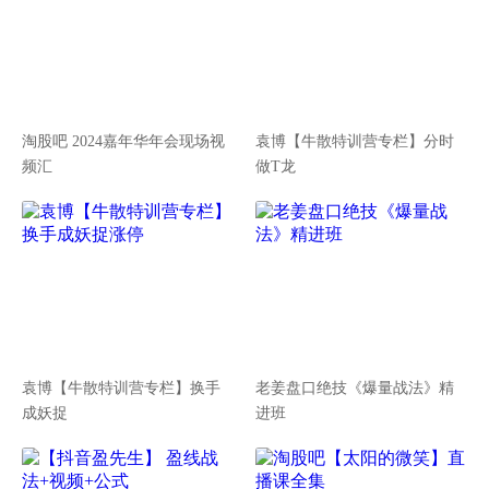
淘股吧 2024嘉年华年会现场视
袁博【牛散特训营专栏】分时
频汇
做T龙
袁博【牛散特训营专栏】换手
老姜盘口绝技《爆量战法》精
成妖捉
进班