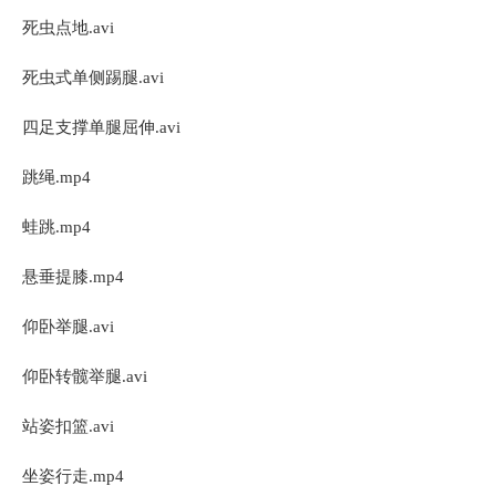
死虫点地.avi
死虫式单侧踢腿.avi
四足支撑单腿屈伸.avi
跳绳.mp4
蛙跳.mp4
悬垂提膝.mp4
仰卧举腿.avi
仰卧转髋举腿.avi
站姿扣篮.avi
坐姿行走.mp4