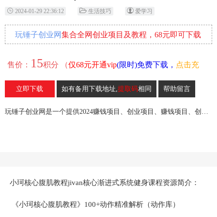
2024-01-29 22:36:12
生活技巧
爱学习
玩锤子创业网
集合全网创业项目及教程，68元即可下载
全部各网内部资源！
15
售价：
积分 （
仅68元开通vip
(限时)免费下载，
点击充
值
）
立即下载
如有备用下载地址,
提取码
相同
帮助留言
22
收藏
玩锤子创业网是一个提供2024赚钱项目、创业项目、赚钱项目、创业赚钱教程、引流教程的创业网,欢迎来玩锤子创业网！
小珂核心腹肌教程jivan核心渐进式系统健身课程资源简介：
《小珂核心腹肌教程》100+动作精准解析（动作库）