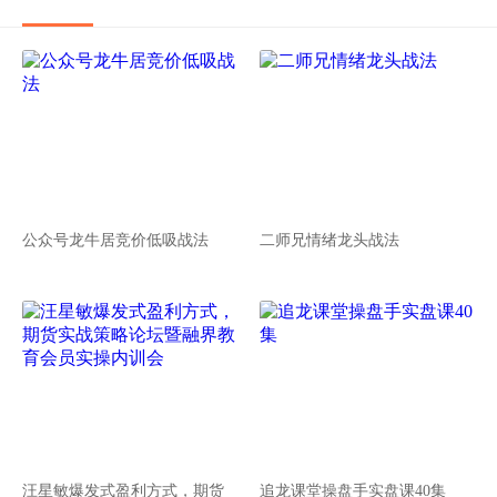
公众号龙牛居竞价低吸战法
二师兄情绪龙头战法
汪星敏爆发式盈利方式，期货
追龙课堂操盘手实盘课40集