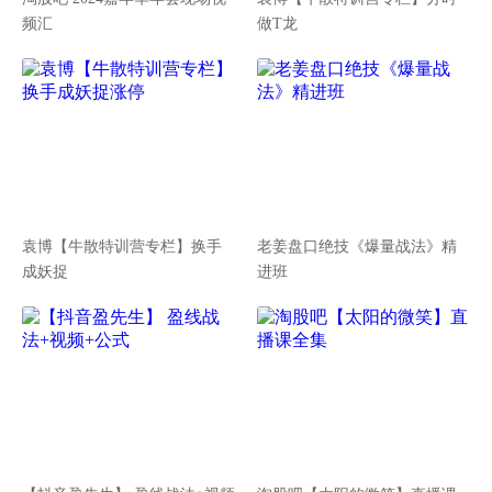
频汇
做T龙
袁博【牛散特训营专栏】换手
老姜盘口绝技《爆量战法》精
成妖捉
进班