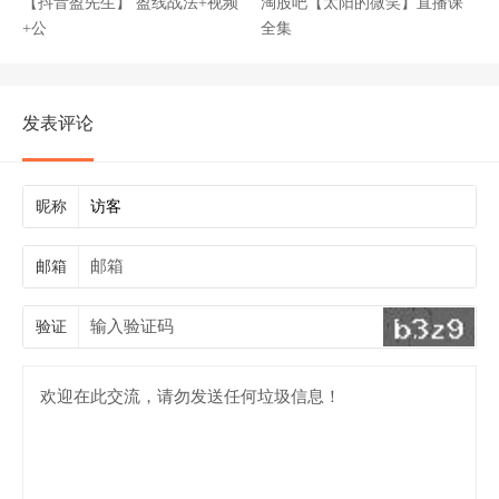
【抖音盈先生】 盈线战法+视频
淘股吧【太阳的微笑】直播课
+公
全集
发表评论
昵称
邮箱
验证