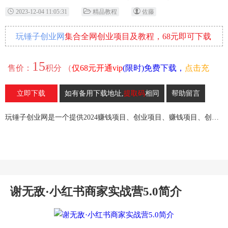
2023-12-04 11:05:31
精品教程
佐藤
玩锤子创业网
集合全网创业项目及教程，68元即可下载
全部各网内部资源！
15
售价：
积分 （
仅68元开通vip
(限时)免费下载，
点击充
值
）
立即下载
如有备用下载地址,
提取码
相同
帮助留言
19
收藏
玩锤子创业网是一个提供2024赚钱项目、创业项目、赚钱项目、创业赚钱教程、引流教程的创业网,欢迎来玩锤子创业网！
谢无敌·小红书商家实战营5.0简介