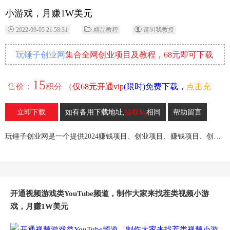
小游戏，月赚1W美元
2022-09-05 21:58:31
精品教程
请叫我教授
玩锤子创业网
集合全网创业项目及教程，68元即可下载
全部各网内部资源！
15
售价：
积分 （
仅68元开通vip
(限时)免费下载，
点击充
值
）
立即下载
如有备用下载地址,
提取码
相同
帮助留言
71
收藏
玩锤子创业网是一个提供2024赚钱项目、创业项目、赚钱项目、创业赚钱教程、引流教程的创业网,欢迎来玩锤子创业网！
开通视频游戏类YouTube频道，制作大家来找茬类视频小游
戏，月赚1W美元