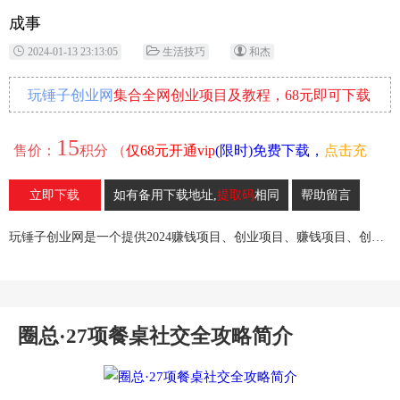
成事
2024-01-13 23:13:05
生活技巧
和杰
玩锤子创业网
集合全网创业项目及教程，68元即可下载
全部各网内部资源！
15
售价：
积分 （
仅68元开通vip
(限时)免费下载，
点击充
值
）
立即下载
如有备用下载地址,
提取码
相同
帮助留言
25
收藏
玩锤子创业网是一个提供2024赚钱项目、创业项目、赚钱项目、创业赚钱教程、引流教程的创业网,欢迎来玩锤子创业网！
圈总·27项餐桌社交全攻略简介