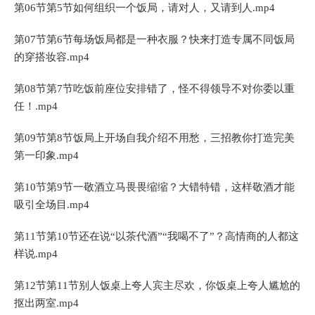
第06节第5节如何组织一个饭局，请对人，又请到人.mp4
第07节第6节每场饭局都是一种衣服？快来打造专属不同饭局
的穿搭妆容.mp4
第08节第7节吃饭前座位安排错了，怪不得领导不对你委以重
任！.mp4
第09节第8节饭局上开场自我介绍不用愁，三招教你打造完美
第一印象.mp4
第10节第9节一敬酒立马畏畏缩缩？大错特错，这样敬酒才能
吸引全场目.mp4
第11节第10节还在说“以茶代酒”“我喝不了”？高情商的人都这
样说.mp4
第12节第11节别人饭桌上夸人宾主尽欢，你饭桌上夸人尴尬的
抠出两室.mp4