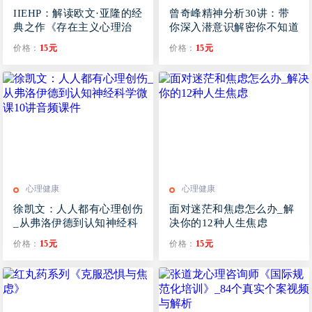
IIEHP：解读欧文·亚隆的经
曾奇峰精神分析30讲：带
典之作《存在主义心理治
你深入潜意识解密你不知道
疗》
的人生（完结）
价格：
15元
价格：
15元
心理健康
心理健康
徐凯文：人人都有心理创伤
面对迷茫和焦虑怎么办_解
_从弗洛伊德到认知神经科
决你的12种人生焦虑
学微课10讲音频课件
价格：
15元
价格：
15元