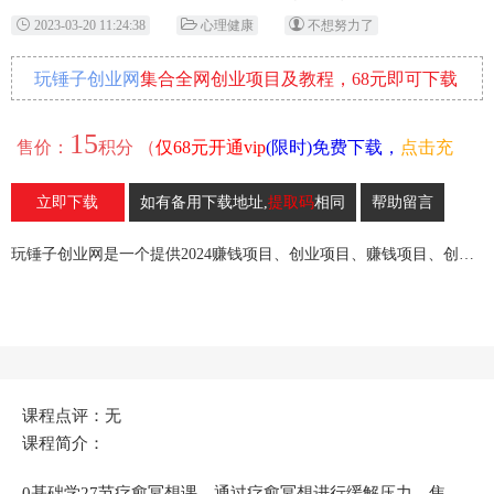
2023-03-20 11:24:38
心理健康
不想努力了
玩锤子创业网
集合全网创业项目及教程，68元即可下载
全部各网内部资源！
15
售价：
积分 （
仅68元开通vip
(限时)免费下载，
点击充
值
）
立即下载
如有备用下载地址,
提取码
相同
帮助留言
34
收藏
玩锤子创业网是一个提供2024赚钱项目、创业项目、赚钱项目、创业赚钱教程、引流教程的创业网,欢迎来玩锤子创业网！
课程点评：无
课程简介：
0基础学27节疗愈冥想课，通过疗愈冥想进行缓解压力、焦