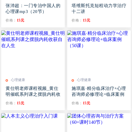
张沛超：一门专治中国人的
塔维斯托克短程动力学治疗
心理课mp3（20节）
十二讲
(mp3+mp4+doc+pdf)
价格：
15元
价格：
15元
心理健康
心理健康
黄仕明老师课程视频_黄仕
施琪嘉·精分临床治疗+心理
明催眠系列课之摆脱内耗收
咨询师必修理论+临床案例
获自在人生
（50课）
价格：
15元
价格：
15元