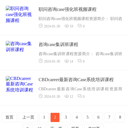
追剧电影文献，不知何处去找资源
投资租房理财，中介混杂总怕被骗
职问咨询case强化班视频课程
链接人脉资源，毫无门路...
职问咨询case强化班视频课程资源简介： 职问咨
2024-01-30
19
0
询case强化班视频课程目录：咨询Case强化班第
一课-市场规模预测-Market Sizing
咨询Case强...
咨询case集训班课程
咨询case集训班课程资源简介： 咨询case集训班
2024-01-30
14
0
课程目录：咨询case集训班第一课-marketsizing.
mp4
咨询case集训班第二课-busine...
CBDcareer最新咨询Case系统培训课程
CBDcareer最新咨询Case系统培训课程资源简
2024-01-30
12
0
介： CBDcareer最新咨询Case系统培训课程目
录：【1】MastertheCaseConsultin...
首页
上一页
1
2
3
4
5
6
7
8