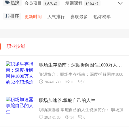
热搜
会员项目
(9702)
培训课程
(4627)
创业干货
(2797)
会员教程
(2298)
排序
更新时间
人气排行
喜欢最多
热评榜单
职业技能
(1871)
高中课程
(1636)
网赚创业
(1576)
免费教程
(1551)
在线
(1412)
小学课程
(1346)
初中课程
(929)
生活知识
(915)
职业技能
视频教学
(853)
金融课程
(837)
精选推荐
(691)
职场生存指南：深度拆解困住1000万人的52个职场难题
资源简介：职场生存指南：深度拆解困住1000
2024-01-30
11
0
万人的52个职场难题——更多资源,课程更新在
甜心资源网 职场生存指南：深度拆解困住100
0...
职场加速器:掌舵自己的人生
职场加速器:掌舵自己的人生资源简介： 职场加
2024-01-30
14
0
速器:掌舵自己的人生适用人群
想要了解自己，发现自己天赋优势的你；