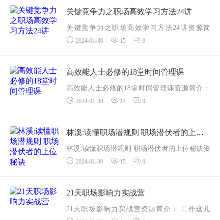
想要尽快让在职场有所建树的你；
关键竞争力之职场高效学习方法24讲
对自己的未来充满...
关键竞争力之职场高效学习方法24讲资源简
2024-01-30
15
0
介： 关键竞争力之职场高效学习方法24讲课程
简介：
为什么有的人会以超过常人300%的速度掌握全
高效能人士必修的18堂时间管理课
新技能？
高效能人士必修的18堂时间管理课资源简介：
为什么有的人只...
2024-01-30
14
0
高效能人士必修的18堂时间管理课目录：
1你的时间都去哪儿了.mp4
林溪:读懂职场潜规则 职场潜伏者的上位秘诀
林溪:读懂职场潜规则 职场潜伏者的上位秘诀资
2时间的特性和使用原则.mp4
2024-01-30
15
0
源简介：林溪:读懂职场潜规则 职场潜伏者的上
位秘诀教程介绍
3...
面试中如何看穿hr的伎俩？谈判时对面那家伙到
21天职场影响力实战营
底想不想签约...
21天职场影响力实战营资源简介： 工作这几