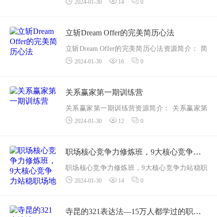
2024-01-30
14
0
年，你有没有觉得工作最痛苦的，其实不是人
累，而是心累：
立斩Dream Offer的完美简历心法
想出一个好想法，兴致勃勃的提案，却只看到
立斩Dream Offer的完美简历心法资源简介： 简‌‌
领导的冷漠脸，根本...
2024-01-30
16
0
历是一张扩大版的名片，是入职时的敲门砖，
需要在2秒内吸引HR注意，同时简历是一枚专...
关系赢家第一期训练营
关系赢家第一期训练营资源简介： 关系赢家第
2024-01-30
12
0
一期训练营课程简介：
你，是否初入职场，迷茫困惑找不到方向?
职场核心竞争力修炼班，9大核心竞争力站稳职场地位
职场核心竞争力修炼班，9大核心竞争力站稳职
你，是否工作几年，却还是底层苦苦挣扎的小
2024-01-30
14
0
场地位资源简介： 职场实用心理学，一个100万
透明？
职场人士的在线学习社群，联手壹心理，推出
...
职场强化系列课程
寺昆的321表达法—15万人都学过的职场表达课