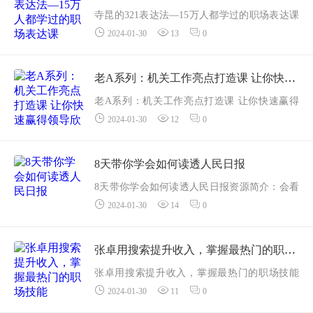
寺昆的321表达法—15万人都学过的职场表达课
9个核心竞...
2024-01-30
13
0
资源简介： 为了帮助更多职场人，养成表达意
识、培养正确表达技巧，成为职场最会说话的
人。千聊联合寺昆老师为&ldqu...
老A系列：机关工作亮点打造课 让你快速赢得领导欣赏重用
老A系列：机关工作亮点打造课 让你快速赢得
2024-01-30
12
0
领导欣赏重用资源简介：
老A系列：机关工作亮点打造课 让你快速赢得
领导欣赏重用 课程目录：
8天带你学会如何读透人民日报
第1堂音频课程.mp3
8天带你学会如何读透人民日报资源简介：会看
...
2024-01-30
14
0
人民日报，是公务员的基本技能，能读懂读
透，对职业发展帮助极大！现实是，大部分公
务员朋友，特别是经验不丰富的年轻公务员，...
张卓用搜索提升收入，掌握最热门的职场技能
张卓用搜索提升收入，掌握最热门的职场技能
2024-01-30
11
0
资源简介： 你是否有过这些烦恼？