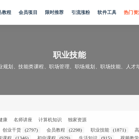
品教程
会员项目
限时推荐
引流涨粉
软件工具
热门资
职业技能
业规划、技能类课程、职场管理、职场规划、职场技能、人才
健康
名师讲座
计算机知识
独家资源
创业干货
(2797)
会员教程
(2298)
职业技能
(1871)
学课程
(1346)
初中课程
(929)
生活知识
(915)
视频教