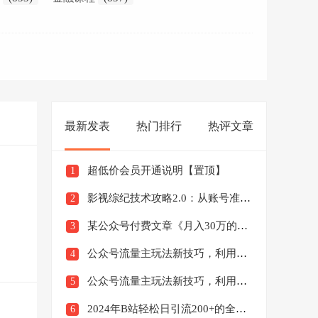
最新发表
热门排行
热评文章
超低价会员开通说明【置顶】
1
影视综纪技术攻略2.0：从账号准备到硬件软件准备到到制作到发布（26节）
2
某公众号付费文章《月入30万的暴利单品(续)》客单价三四千，非常暴利
3
公众号流量主玩法新技巧，利用AI做情感类文案无脑式产出，简单易学，月收益4000+【揭秘】
4
公众号流量主玩法新技巧，利用AI做民间故事，无脑式产出，简单易学，日收益300+【揭秘】
5
2024年B站轻松日引流200+的全套暴力干货实操教程
6