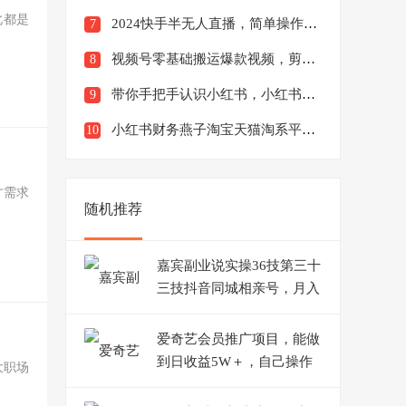
此都是
2024快手半无人直播，简单操作月入1W+高效引流当天见收益【揭秘】
7
视频号零基础搬运爆款视频，剪辑变现日入千元【揭秘】
8
带你手把手认识小红书，小红书全套百科运营教程
9
小红书财务燕子淘宝天猫淘系平台对账回款核对成本核算支付宝自动取数电商日报表
10
才需求
随机推荐
嘉宾副业说实操36技第三十
三技抖音同城相亲号，月入
十万级别的暴力项目变现
爱奇艺会员推广项目，能做
到日收益5W＋，自己操作
大职场
每天撸40+