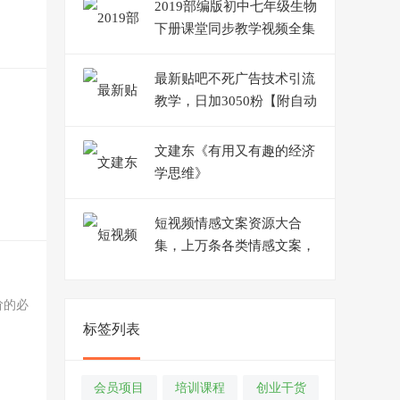
2019部编版初中七年级生物
下册课堂同步教学视频全集
(靳翔宇老师 28讲)
最新贴吧不死广告技术引流
教学，日加3050粉【附自动
发帖顶贴脚本+教程】
文建东《有用又有趣的经济
学思维》
短视频情感文案资源大合
集，上万条各类情感文案，
让你不再为文案而烦恼
阶的必
标签列表
会员项目
培训课程
创业干货