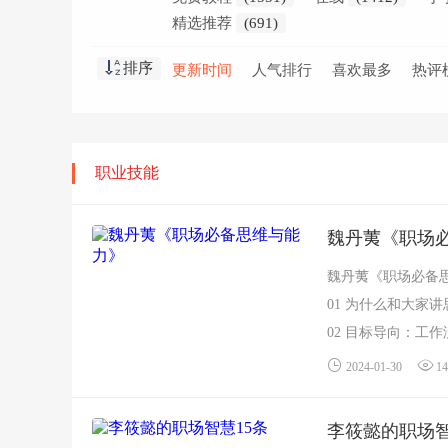
精选推荐
(691)
排序
更新时间
人气排行
喜欢最多
热评
职业技能
魏丹荑《职场
魏丹荑《职场必备
01 为什么和大家讲思
02 目标导向：工作
03 流程分解：更有效
2024-01-30
14
李筱懿的职场智