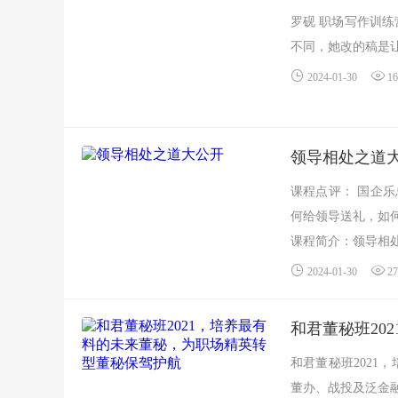
罗砚 职场写作训
不同，她改的稿是让
2024-01-30
16
领导相处之道
课程点评： 国企
何给领导送礼，如
课程简介：领导相处
2024-01-30
27
和君董秘班20
和君董秘班2021
董办、战投及泛金融