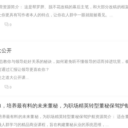
练营资源简介： 这是帮罗胖、脱不花改稿的幕后主笔，和大部分改稿的框
你更具有写作者本人的特点，让你在人群中一眼就能被看见。...
0
大公开
乐总教你与领导处好关系的秘诀，如何避免听不懂领导的话而掉进坑里，
何通过汇报让领导更喜欢你？
之道大公开课...
0
21，培养最有料的未来董秘，为职场精英转型董秘保驾护
，培养最有料的未来董秘，为职场精英转型董秘保驾护航资源简介： 适合
人群学习的精品商业课程，旨在构建董秘从业的系统思维，...