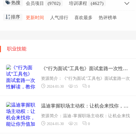
热搜
会员项目
(9702)
培训课程
(4627)
创业干货
(2797)
会员教程
(2298)
排序
更新时间
人气排行
喜欢最多
热评榜单
职业技能
(1871)
高中课程
(1636)
网赚创业
(1576)
免费教程
(1551)
在线
(1412)
小学课程
(1346)
初中课程
(929)
生活知识
(915)
职业技能
视频教学
(853)
金融课程
(837)
精选推荐
(691)
《“行为面试”工具包》面试套路一次性解读，教你攻略面试官
资源简介：《“行为面试”工具包》面试套路一次
2024-01-30
15
0
性解读，教你攻略面试官——更多资源,课程更
新在 甜心资源网 鉴于绝大多数同学都有&ldqu
o...
温迪掌握职场主动权：让机会来找你，能让你升值加薪的个人品牌课
资源简介：温迪-掌握职场主动权：让机会来找
2024-01-30
21
0
你，能让你升值加薪的个人品牌课——更多资
源,课程更新在 甜心资源网 互联网时代，每个人