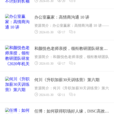
2024-01-30
20
0
吃力不讨好到长袖善舞》——更多资源,课程更
新在 甜心资源网 行政管理工作并不只是打杂这
么简单。行...
办公室赢家：高情商沟通 10 讲
资源简介：办公室赢家：高情商沟通 10 讲——
2024-01-30
17
0
更多资源,课程更新在 甜心资源网 为什么职场上
加班最多能力最强的人反而有可能被老板炒鱿
鱼？...
和颜悦色老师亲授，领衔教研团队研发《2020年机关文秘训练营》
资源简介：和颜悦色老师亲授，领衔教研团队
2024-01-30
17
0
研发《2020年机关文秘训练营》——更多资源,
课程更新在 甜心资源网 和颜悦色老师亲授，领
衔教研...
何川《升职加薪30天训练营》第六期
资源简介：何川《升职加薪30天训练营》第六
2024-01-30
11
0
期——更多资源,课程更新在 甜心资源网 想要升
职加薪，一定不能吭哧吭哧埋头苦干，而是要
调动一切...
任博：如何获得职场好人缘，DISC高效能人士的职场人际交往课