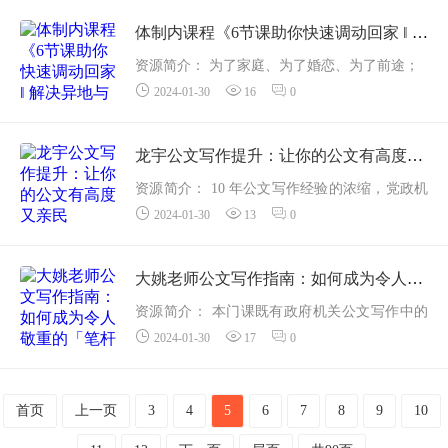
职场发展遇到瓶颈期如何突破?
如何合理规划职场，跑赢同龄人?
体制内课程《6节课助你快速调动回家 ‖ 解决异地与分居痛苦课程》
如何扭转困境，让职场顺风...
资源简介： 为了家庭、为了婚恋、为了前途；
2024-01-30
16
0
趁年轻，你是不是很想调动工作？
你想靠自己本事，但想考试，连报名都不让！
考上了，单位居然不放行！
龙宇公文写作提升：让你的公文有高度又亲民
除了考试，其实调...
资源简介： 10 年公文写作经验的浓缩，党政机
2024-01-30
13
0
关负责人亲授； 9大常用公文题材，逐个攻破实
战难点；没有高端深奥的理论知识，只有学完
即用的提升技巧；从日常工作中提...
大姚老师公文写作指南：如何成为令人敬重的「笔杆子」
资源简介： 本门课既有政府机关公文写作中的
2024-01-30
17
0
困境和谜团，又有企事业单位公文写作中的陷
阱和技巧。「笔杆子」结合大量具体案例，生
动的教你各种公文写作方法，使你轻松驾驭...
首页
上一页
3
4
5
6
7
8
9
10