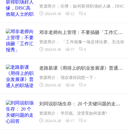
资源简介：任博：如何获得职场好人缘，DISC
2024-01-30
12
0
高效能人士的职场人际交往课——更多资源,课
程更新在 甜心资源网身处职场关系网
无论是「上下级...
邓非老师向上管理：不要搞砸「工作汇报秀」
资源简介： 「工作就像一场足球比赛。无论你
2024-01-30
17
0
在前场的盘带、过人多么精彩，如果不进球，
都是白搭。」工作汇报就是足球比赛中的临门
一脚。
老路新课《用得上的职业发展课》普通人的职场逆袭必修课
职场中，工作汇报是一个合格职场...
资源简介： 现在请你回想一下：
2024-01-30
40
0
● 现在的工作你满意么？
● 这份工作你还可以做多久？
● 你有什么别人无法取代的技能么？
刘同说职场生存： 20 个关键问题的走心回答
● 三十年以后，你拿什么养活自己？
资源简介： 学历低、没背景如何逆袭?
...
2024-01-30
17
0
刚入职场，如何与身边的老司机相处?