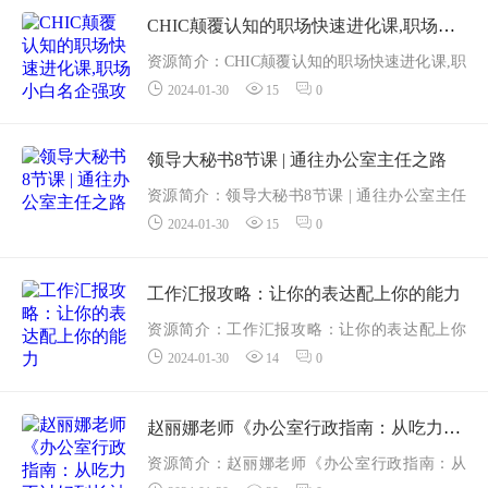
都史无前...
CHIC颠覆认知的职场快速进化课,职场小白名企强攻指南
资源简介：CHIC颠覆认知的职场快速进化课,职
2024-01-30
15
0
场小白名企强攻指南——更多资源,课程更新在
甜心资源网 你学历够吗?你能力强吗?你扛压
吗?...
领导大秘书8节课 | 通往办公室主任之路
资源简介：领导大秘书8节课 | 通往办公室主任
2024-01-30
15
0
之路——更多资源,课程更新在 甜心资源网 不少
年轻人想当领导秘书、办公室主任，但却不知
道如...
工作汇报攻略：让你的表达配上你的能力
资源简介：工作汇报攻略：让你的表达配上你
2024-01-30
14
0
的能力——更多资源,课程更新在 甜心资源网 汇
报是职场的必备技能，也是展现自己工作能力
的重要机会...
赵丽娜老师《办公室行政指南：从吃力不讨好到长袖善舞》
资源简介：赵丽娜老师《办公室行政指南：从