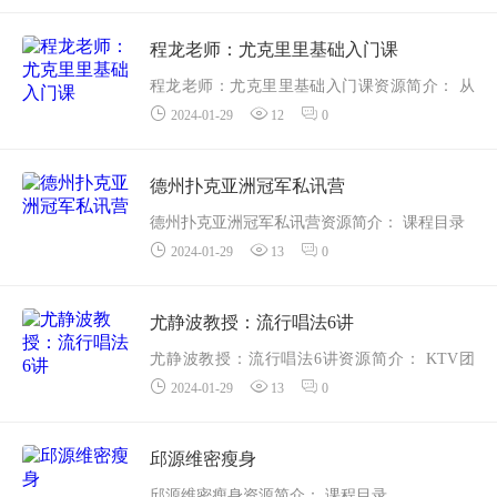
示，课程研发团队来自中山大学、华南师范大
学等从事体育教育多年的精英，把篮球...
程龙老师：尤克里里基础入门课
程龙老师：尤克里里基础入门课资源简介： 从
2024-01-29
12
0
零开始成为尤克里里达人
课程目录
【宣导片】程龙带你玩转尤克里里
德州扑克亚洲冠军私讯营
01保姆级调音教程，调准音就这么简单
德州扑克亚洲冠军私讯营资源简介： 课程目录
02搞定音阶，...
2024-01-29
13
0
01德州扑克私训营简介.mp4
02德州扑克基础指南之位置.mp4
03常被低估的范围效应（上）.mp4
尤静波教授：流行唱法6讲
04常被低...
尤静波教授：流行唱法6讲资源简介： KTV团
2024-01-29
13
0
建，想唱歌却怕一开口就成笑料;公司年会，唱
歌节目浑水摸鱼不合群;大白嗓、高音难，唱歌
小白如何制霸ktv? !
邱源维密瘦身
音乐学...
邱源维密瘦身资源简介： 课程目录