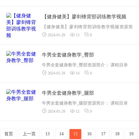
...
【健身健美】廖剑锋背部训练教学视频
【健身健美】廖剑锋背部训练教学视频资源简
2024-01-29
15
0
介： 课程目录
0、廖剑锋介绍.mp4
1、背部训练的基础与体态问题.mp4
牛男全套健身教学_臀部
2、引体向上详解.mp4
牛男全套健身教学_臀部资源简介： 课程目录
3、离心肌腱放松...
2024-01-29
14
0
赛普教学视频第八期股四头肌训练第二集：弓
步蹲注意事项_高清.mp4
赛普教学视频第八期股四头肌训练第三集：弓
牛男全套健身教学_腿部
步蹲变换...
牛男全套健身教学_腿部资源简介： 课程目录
2024-01-29
12
0
G－5赛普教学视频第七期（第5集）：腿部训练
之杠铃负重深蹲【训练建议】 [高质量和大_高
清.mp4
首页
上一页
13
14
15
16
17
18
19