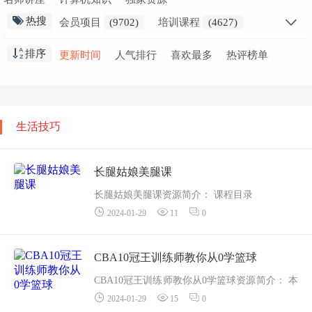
热搜
会员项目
(9702)
培训课程
(4627)
创业干货
(2797)
会员教程
(2298)
排序
更新时间
人气排行
喜欢最多
热评榜单
职业技能
(1871)
高中课程
(1636)
网赚创业
(1576)
免费教程
(1551)
在线
(1412)
小学课程
(1346)
初中课程
(929)
生活知识
(915)
生活技巧
视频教学
(853)
金融课程
(837)
精选推荐
(691)
长腿姑娘美腿课
长腿姑娘美腿课资源简介： 课程目录
2024-01-29
11
0
18. X型腿的分类.mp4
19. X型腿的成因及其危害.mp4
20. 股骨外旋X型腿矫正方法.mp4
CBA10冠王训练师教你从0学篮球
21. 股骨&l...
CBA10冠王训练师教你从0学篮球资源简介： 本
2024-01-29
15
0
课程由十冠王训练师雷吉教练打造并亲身演