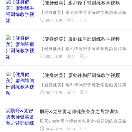
2、固定器械腿屈伸.mp4
【健身健美】廖剑锋手臂训练教学视频
3、固定器械腿弯举.mp4
【健身健美】廖剑锋手臂训练教学视频资源简
4、倒蹬.mp4
2024-01-29
13
0
介： 课程目录
5、固...
1、二三头超级组原理 二头杠铃弯举.mp4
2、三头绳索下压.mp4
【健身健美】廖剑锋肩部训练教学视频
3、三头长头上斜凳哑铃弯举.mp4...
【健身健美】廖剑锋肩部训练教学视频资源简
2024-01-29
14
0
介： 课程目录
1、史密斯颈后推举.mp4
2、史密斯前杠铃推举.mp4
【健身健美】廖剑锋胸部训练教学视频
3、肩部的热身与激活.mp4
【健身健美】廖剑锋胸部训练教学视频资源简
4、反式飞鸟.m...
2024-01-29
12
0
介： 课程目录
0、廖剑锋介绍.mp4
1、胸部激活之龙门架夹胸.mp4
肌哥&党智勇老师健美备赛之背部训练
2、固定器械推胸.mp4
肌哥&党智勇老师健美备赛之-背部训练资源简
3、蝴蝶机夹胸.mp...
2024-01-29
14
0
介： 课程目录