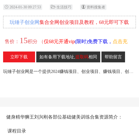
2024-01-30 09:27:53
生活技巧
资料搜集者
玩锤子创业网
集合全网创业项目及教程，68元即可下载
全部各网内部资源！
15
售价：
积分 （
仅68元开通vip
(限时)免费下载，
点击充
值
）
立即下载
如有备用下载地址,
提取码
相同
帮助留言
34
收藏
玩锤子创业网是一个提供2024赚钱项目、创业项目、赚钱项目、创业赚钱教程、引流教程的创业网,欢迎来玩锤子创业网！
健身精华狮王刘兴刚各部位基础健美训练合集资源简介：
课程目录