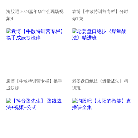
淘股吧 2024嘉年华年会现场视
袁博【牛散特训营专栏】分时
频汇
做T龙
袁博【牛散特训营专栏】换手
老姜盘口绝技《爆量战法》精
成妖捉
进班