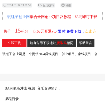
2024-01-29 23:01:56
生活技巧
福报
玩锤子创业网
集合全网创业项目及教程，68元即可下载
全部各网内部资源！
15
售价：
积分 （
仅68元开通vip
(限时)免费下载，
点击充
值
）
立即下载
如有备用下载地址,
提取码
相同
帮助留言
19
收藏
玩锤子创业网是一个提供2024赚钱项目、创业项目、赚钱项目、创业赚钱教程、引流教程的创业网,欢迎来玩锤子创业网！
BA有氧高冲击 视频+音乐资源简介：
课程目录