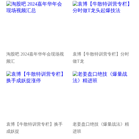
淘股吧 2024嘉年华年会现场视
袁博【牛散特训营专栏】分时
频汇
做T龙
袁博【牛散特训营专栏】换手
老姜盘口绝技《爆量战法》精
成妖捉
进班