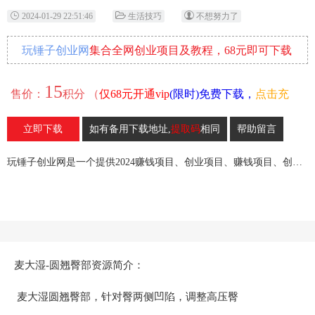
2024-01-29 22:51:46
生活技巧
不想努力了
玩锤子创业网
集合全网创业项目及教程，68元即可下载
全部各网内部资源！
15
售价：
积分 （
仅68元开通vip
(限时)免费下载，
点击充
值
）
立即下载
如有备用下载地址,
提取码
相同
帮助留言
16
收藏
玩锤子创业网是一个提供2024赚钱项目、创业项目、赚钱项目、创业赚钱教程、引流教程的创业网,欢迎来玩锤子创业网！
麦大湿-圆翘臀部资源简介：
麦大湿圆翘臀部，针对臀两侧凹陷，调整高压臀