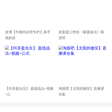
袁博【牛散特训营专栏】换手
老姜盘口绝技《爆量战法》精
成妖捉
进班
【抖音盈先生】 盈线战法+视频
淘股吧【太阳的微笑】直播课
+公
全集