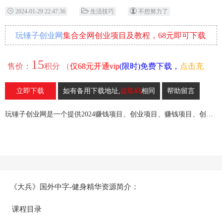
2024-01-29 22:47:36
生活技巧
不想努力了
玩锤子创业网
集合全网创业项目及教程，68元即可下载
全部各网内部资源！
15
售价：
积分 （
仅68元开通vip
(限时)免费下载，
点击充
值
）
立即下载
如有备用下载地址,
提取码
相同
帮助留言
15
收藏
玩锤子创业网是一个提供2024赚钱项目、创业项目、赚钱项目、创业赚钱教程、引流教程的创业网,欢迎来玩锤子创业网！
《大兵》国外中字-健身精华资源简介：
课程目录