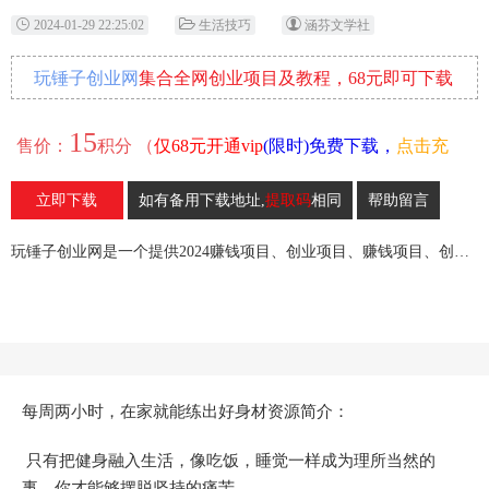
2024-01-29 22:25:02
生活技巧
涵芬文学社
玩锤子创业网
集合全网创业项目及教程，68元即可下载
全部各网内部资源！
15
售价：
积分 （
仅68元开通vip
(限时)免费下载，
点击充
值
）
立即下载
如有备用下载地址,
提取码
相同
帮助留言
22
收藏
玩锤子创业网是一个提供2024赚钱项目、创业项目、赚钱项目、创业赚钱教程、引流教程的创业网,欢迎来玩锤子创业网！
每周两小时，在家就能练出好身材资源简介：
只有把健身融入生活，像吃饭，睡觉一样成为理所当然的
事，你才能够摆脱坚持的痛苦。