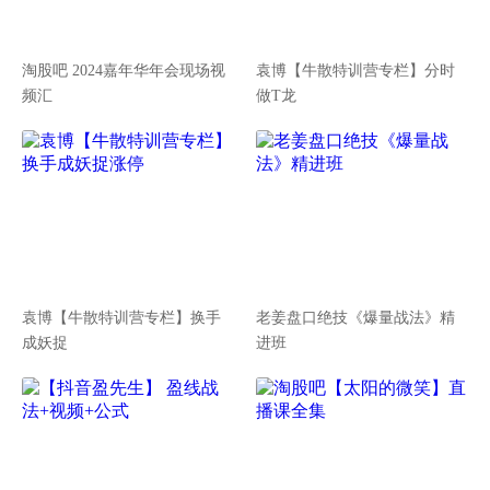
淘股吧 2024嘉年华年会现场视
袁博【牛散特训营专栏】分时
频汇
做T龙
袁博【牛散特训营专栏】换手
老姜盘口绝技《爆量战法》精
成妖捉
进班