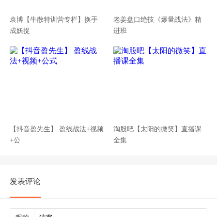
袁博【牛散特训营专栏】换手
老姜盘口绝技《爆量战法》精
成妖捉
进班
【抖音盈先生】 盈线战法+视频
淘股吧【太阳的微笑】直播课
+公
全集
发表评论