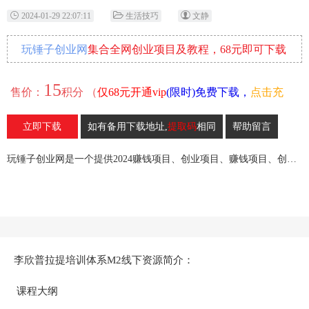
2024-01-29 22:07:11
生活技巧
文静
玩锤子创业网
集合全网创业项目及教程，68元即可下载
全部各网内部资源！
15
售价：
积分 （
仅68元开通vip
(限时)免费下载，
点击充
值
）
立即下载
如有备用下载地址,
提取码
相同
帮助留言
19
收藏
玩锤子创业网是一个提供2024赚钱项目、创业项目、赚钱项目、创业赚钱教程、引流教程的创业网,欢迎来玩锤子创业网！
李欣普拉提培训体系M2线下资源简介：
课程大纲