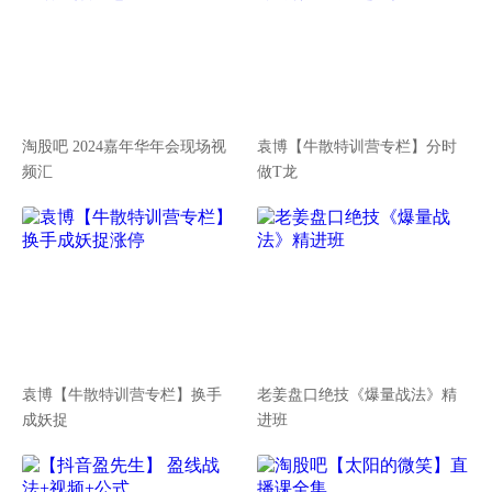
淘股吧 2024嘉年华年会现场视
袁博【牛散特训营专栏】分时
频汇
做T龙
袁博【牛散特训营专栏】换手
老姜盘口绝技《爆量战法》精
成妖捉
进班