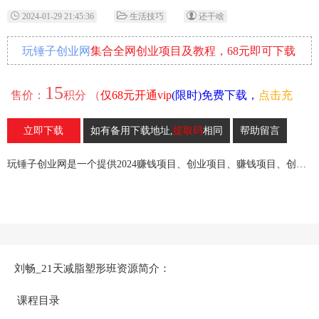
2024-01-29 21:45:36
生活技巧
还干啥
玩锤子创业网
集合全网创业项目及教程，68元即可下载
全部各网内部资源！
15
售价：
积分 （
仅68元开通vip
(限时)免费下载，
点击充
值
）
立即下载
如有备用下载地址,
提取码
相同
帮助留言
21
收藏
玩锤子创业网是一个提供2024赚钱项目、创业项目、赚钱项目、创业赚钱教程、引流教程的创业网,欢迎来玩锤子创业网！
刘畅_21天减脂塑形班资源简介：
课程目录