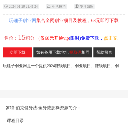
2024-01-29 21:41:24
生活技巧
岁月如歌
玩锤子创业网
集合全网创业项目及教程，68元即可下载
全部各网内部资源！
15
售价：
积分 （
仅68元开通vip
(限时)免费下载，
点击充
值
）
立即下载
如有备用下载地址,
提取码
相同
帮助留言
47
收藏
玩锤子创业网是一个提供2024赚钱项目、创业项目、赚钱项目、创业赚钱教程、引流教程的创业网,欢迎来玩锤子创业网！
罗特·伯克健身法.全身减肥操资源简介：
课程目录