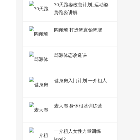
30天跑姿改善计划_运动姿
势跑姿讲解
陶佩琦 打造笔直铅笔腿
邱源体态改造课
健身房入门计划 一介粗人
麦大湿 身体根基训练营
一介粗人女性力量训练
level2