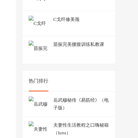
C戈纤修美颈
苗振完美腰腹训练私教课
热门排行
岳武穆秘传《易筋经》（电
子版）
夫妻性生活教程之口嗨秘籍
（luna）