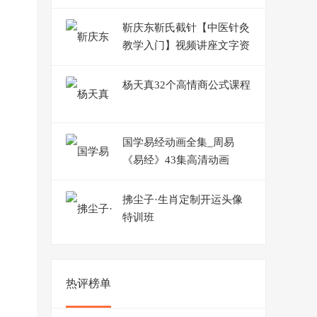
靳庆东靳氏截针【中医针灸
教学入门】视频讲座文字资
料共计60G
杨天真32个高情商公式课程
国学易经动画全集_周易
《易经》43集高清动画
拂尘子·生肖定制开运头像
特训班
热评榜单