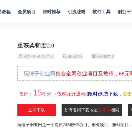
品教程
会员项目
限时推荐
引流涨粉
软件工具
创业干
重获柔韧度2.0
2024-01-29 21:37:38
生活技巧
不想努力了
玩锤子创业网
集合全网创业项目及教程，68
15
售价：
积分 （
仅68元开通vip
(限时)免费下载，
点击
立即下载
如有备用下载地址,
提取码
相同
玩锤子创业网是一个提供2024赚钱项目、创业项目、赚钱项目