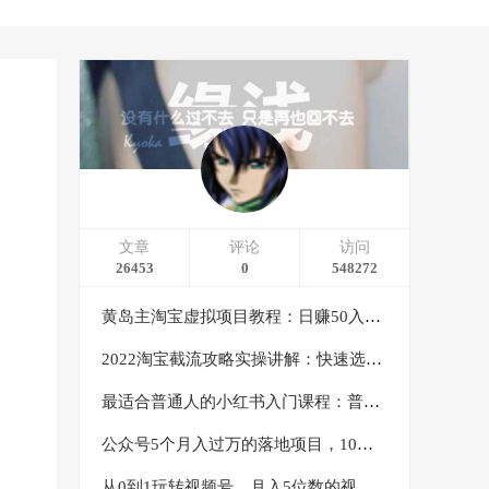
文章
评论
访问
26453
0
548272
黄岛主淘宝虚拟项目教程：日赚50入门基础班（两节课附配套资料）
2022淘宝截流攻略实操讲解：快速选品+直接复制+快速起店
最适合普通人的小红书入门课程：普通人如何通过做小红书年入50万
公众号5个月入过万的落地项目，10大获客渠道，实测涨粉21万
从0到1玩转视频号，月入5位数的视频号搬运项目，定位+选品+制作+变现全流程