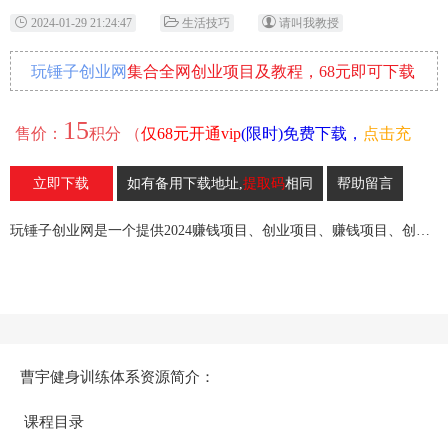
2024-01-29 21:24:47
生活技巧
请叫我教授
玩锤子创业网
集合全网创业项目及教程，68元即可下载
全部各网内部资源！
15
售价：
积分 （
仅68元开通vip
(限时)免费下载，
点击充
值
）
立即下载
如有备用下载地址,
提取码
相同
帮助留言
23
收藏
玩锤子创业网是一个提供2024赚钱项目、创业项目、赚钱项目、创业赚钱教程、引流教程的创业网,欢迎来玩锤子创业网！
曹宇健身训练体系资源简介：
课程目录