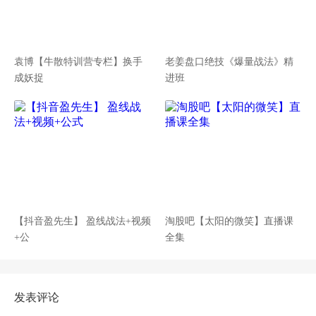
袁博【牛散特训营专栏】换手
老姜盘口绝技《爆量战法》精
成妖捉
进班
【抖音盈先生】 盈线战法+视频
淘股吧【太阳的微笑】直播课
+公
全集
发表评论