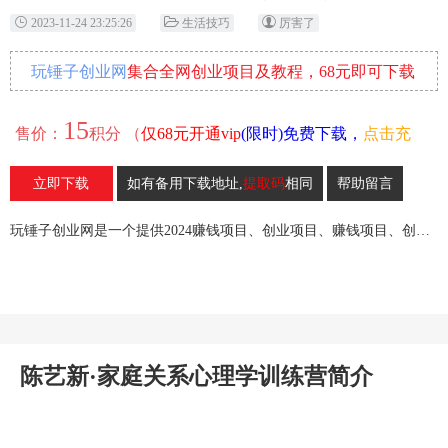
2023-11-24 23:25:26
生活技巧
厉害了
玩锤子创业网
集合全网创业项目及教程，68元即可下载
全部各网内部资源！
15
售价：
积分 （
仅68元开通vip
(限时)免费下载，
点击充
值
）
立即下载
如有备用下载地址,
提取码
相同
帮助留言
31
收藏
玩锤子创业网是一个提供2024赚钱项目、创业项目、赚钱项目、创业赚钱教程、引流教程的创业网,欢迎来玩锤子创业网！
陈艺新·家庭关系心理学训练营简介