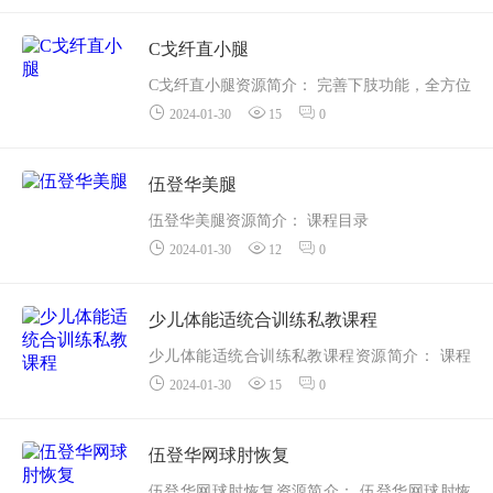
活动出现的手腕不适
...
C戈纤直小腿
C戈纤直小腿资源简介： 完善下肢功能，全方位
2024-01-30
15
0
瘦小腿课程目录
【错误避雷】市面常见小腿训练调整避雷针
【课程训练前须知】.mp4
伍登华美腿
【训练级别 & 进阶方式】.mp...
伍登华美腿资源简介： 课程目录
2024-01-30
12
0
2020-01-07 195120.mov
Airplane 矫正臀中肌以及阔张筋膜肌紧张.mov
Faber测试讲解.mov
少儿体能适统合训练私教课程
...
少儿体能适统合训练私教课程资源简介： 课程
2024-01-30
15
0
目录
01 八八轨道
02 蹦床
伍登华网球肘恢复
03 踩踏石
伍登华网球肘恢复资源简介： 伍登华网球肘恢