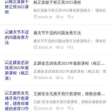
03 姿势肌力练习.mp4
根正派躯干矫正营2021课程
04 进阶训练.mp...
根正派躯干矫正营2021课程资源简介： 课程目
2024-01-30
12
0
录
01.png
01颈段向前运动协调中心点放松.mp4
膝关节不适的问题改善方法
02.png
膝关节不适的问题改善方法资源简介： 课程目
02颈段向后运动协调中心点放松.mp4
2024-01-30
13
0
录（1）股四头肌牵拉及膝关节活动受限改善.m
0...
ov
（2）股四头放松.mov
足踝姿态训练营2021年最新课程（根正派）
（3）大腿后侧拉伸.mov
足踝姿态训练营2021年最新课程（根正派）资
（4）臀大肌的...
2024-01-30
14
0
源简介： 以足踝功能的恢复，重建与地面的联
结
课程目录第1天01
王媚安全无痛开肩疗愈课程，拯救你僵硬的肩背13节课
1足底放松.mp4
王媚-安全无痛开肩疗愈课程，拯救你僵硬的肩
2指节刮足背.mp4
2024-01-30
13
0
背13节课资源简介： 课程目录001肩部专业评