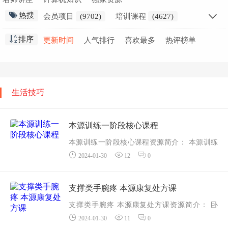
热搜
会员项目
(9702)
培训课程
(4627)
创业干货
(2797)
会员教程
(2298)
排序
更新时间
人气排行
喜欢最多
热评榜单
职业技能
(1871)
高中课程
(1636)
网赚创业
(1576)
免费教程
(1551)
在线
(1412)
小学课程
(1346)
初中课程
(929)
生活知识
(915)
生活技巧
视频教学
(853)
金融课程
(837)
精选推荐
(691)
本源训练一阶段核心课程
本源训练一阶段核心课程资源简介： 本源训练
2024-01-30
12
0
一阶段核心课程
...
支撑类手腕疼 本源康复处方课
支撑类手腕疼 本源康复处方课资源简介： 卧
2024-01-30
11
0
推、俯卧撑、瑜伽体式、生活中遇到的支撑类