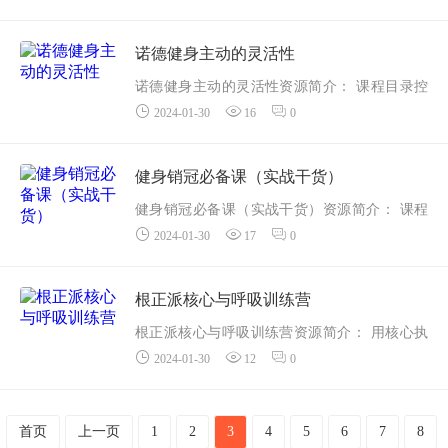
3跟骨内...
估.flv
002私教快速安全开肩原理篇.flv
诺德健身主动的灵活性
003在放松中温和开肩...
诺德健身主动的灵活性资源简介： 课程目录控
2024-01-30
16
0
制性旋转训练
髌骨控制性旋转.mp4
肩胛控制性旋转.mp4
健身销冠必备课（实战干货）
脚趾控制性旋转.mp4
健身销冠必备课（实战干货）资源简介： 课程
颈椎控制性旋转.mp4
2024-01-30
17
0
目录
髋关节控...
1.问卷调查的五大要素.mp4
10.提升续课超级方法（一）.mp4
根正派核心与呼吸训练营
11.提升续课超级方法（二）课时升级.mp...
根正派核心与呼吸训练营资源简介： 用核心执
2024-01-30
12
0
行呼吸，以呼吸稳定核心
课程目录
01仰卧腹式呼吸.MP4
首页
上一页
1
2
3
4
5
6
7
8