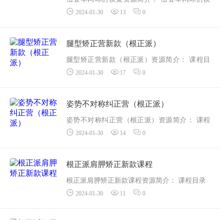
04 大笼球
2024-01-30
13
0
复
05 脚步器
...
06 脚踏车
腿型矫正营新款（根正派）
07 滑板滑梯
腿型矫正营新款（根正派）资源简介： 课程目
08 上下转...
2024-01-30
17
0
录动作库
01筋膜放松一屈髋肌群.mp4
02筋膜放松内收肌群.mp4
姿势不对称纠正营（根正派）
03筋膜放松一膝外旋肌群.mp4...
姿势不对称纠正营（根正派）资源简介： 课程
2024-01-30
14
0
目录
01.呼吸的原理.mp4
02.脊柱的姿势.mp4
根正派肩胛矫正新款课程
03.骨盆的姿势.mp4
根正派肩胛矫正新款课程资源简介： 课程目录
04.人体不对称系统.mp4
2024-01-30
11
0
01 不良肩颈形态的姿势原因.mp4
05...
02 伸展与松解练习.mp4