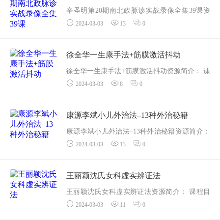
体系概要（...
辛圣明第20期南北政脉诊实战录像全集39课资
2024-03-03
13
0
源简介： 课程目录
1南北政-十二经的空间结构.mp4
2南北政看病的旋转逻辑思维.mp4
徐全华一生康手法+筋膜激活抖动
3南北政三点窍门.mp4...
徐全华一生康手法+筋膜激活抖动资源简介： 课
2024-03-03
8
0
程目录
01手法+筋膜激活理论(2022-11-02 08-59-49).mp
4
康源李斌小儿外治法–13种外治秘籍
02通透法与觉知练习(2022-1...
康源李斌小儿外治法–13种外治秘籍资源简介：
2024-03-03
13
0
课程目录
1 【免费】小儿便秘外用，安全，超好用！.mp4
2 【录播】小儿外治法第三...
王丽颖沈氏女科虚实辨证法
王丽颖沈氏女科虚实辨证法资源简介： 课程目
2024-03-03
11
0
录