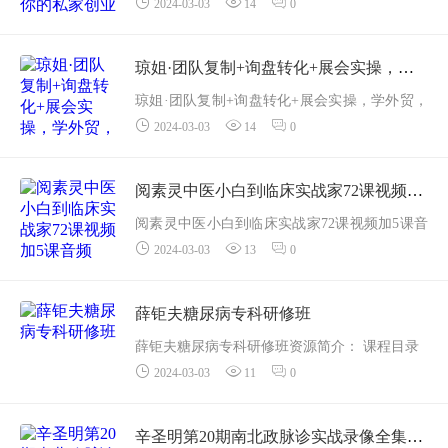
2024-03-03
14
0
家创业实操大全资源简介：小白创业指南新时
代老板商业必修课，你的私家创业实操大全
课程内容：
琼姐·团队复制+询盘转化+展会实操，学外贸，做跨境
001-第1节课老板必学的商...
琼姐·团队复制+询盘转化+展会实操，学外贸，
2024-03-03
14
0
做跨境资源简介：琼姐·团队复制+询盘转化+展
会实操，学外贸，做跨境
课程目录：
阅素灵中医小白到临床实战家72课视频加5课音频 33.9G
1.琼姐【团队复制】
阅素灵中医小白到临床实战家72课视频加5课音
...
2024-03-03
13
0
频 33.9G资源简介： 课程目录
01--从中医小白到临床实战家试讲课八纲辨证之
辨表里...
薛钜夫糖尿病专科研修班
薛钜夫糖尿病专科研修班资源简介： 课程目录
2024-03-03
11
0
第01讲：课程介绍丨.mp4
第02讲：课程设置目的丨.mp4
第03讲：施今墨、祝谌予、薛钜夫糖尿病诊疗
辛圣明第20期南北政脉诊实战录像全集39课