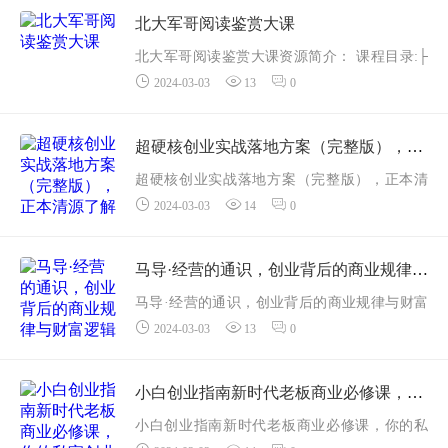
002.【学前必看】派神作文体系说明课.mp4
北大军哥阅读鉴赏大课
003....
北大军哥阅读鉴赏大课资源简介： 课程目录:├
2024-03-03
13
0
──001-1. 语文开窍方法论-出题人思维.mp4 5.58
M
├──002-2. 开窍预习法.mp4 12.41...
超硬核创业实战落地方案（完整版），正本清源了解世界本质
超硬核创业实战落地方案（完整版），正本清
2024-03-03
14
0
源了解世界本质资源简介：超硬核创业实战落
地方案（完整版），正本清源了解世界本质
课程内容：
马导·经营的通识，创业背后的商业规律与财富逻辑
001.开篇.mp4
马导·经营的通识，创业背后的商业规律与财富
002...
2024-03-03
13
0
逻辑资源简介：马导·经营的通识，?创业背后的
商业规律与财富逻辑
如果你也苦于这些困惑
小白创业指南新时代老板商业必修课，你的私家创业实操大全
马导的这门创业的底...
小白创业指南新时代老板商业必修课，你的私