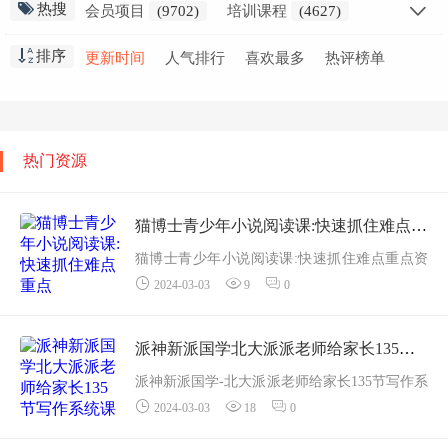
热搜
会员项目
(9702)
培训课程
(4627)
创业干货
(2797)
会员教程
(2298)
排序
更新时间
人气排行
喜欢最多
热评榜单
职业技能
(1871)
高中课程
(1636)
网赚创业
(1576)
免费教程
(1551)
在线
(1412)
小学课程
(1346)
初中课程
(929)
生活知识
(915)
热门资源
视频教学
(853)
金融课程
(837)
精选推荐
(691)
猫博士青少年小说阅读课:快速抓住难点重点
猫博士青少年小说阅读课:快速抓住难点重点资
2024-03-03
9
0
源简介：课程目录:
├──第1 章 : 抓取故事结构
| ├──第1章 ? 课时02 故事开头:“5要素&...
派神新派国学北大派派老师给家长135节写作系统课
派神新派国学-北大派派老师给家长135节写作系
2024-03-03
18
0
统课资源简介：课程目录资料
001.写作答疑讲座.mp4