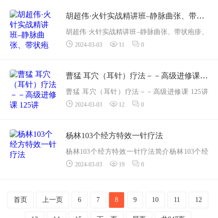
1_虚实辨证法先导课
2_虚实辨证法总论
胡超伟·火针实战精讲班–静脉曲张、带状疱疹、老年斑、祛痣、面部红血丝
3_虚证▼气虚
胡超伟·火针实战精讲班–静脉曲张、带状疱疹、
4_气虚...
2024-03-03
11
0
老年斑、祛痣、面部红血丝资源简介： 课程目
录
【录播】第一集火针的简介.mp4
曹猛 耳穴（耳针）疗法－－高级进修课 125讲
【试听】火针实战精讲....
曹猛 耳穴（耳针）疗法－－高级进修课 125讲
2024-03-03
12
0
资源简介： 课程目录
1 【高级进修课介绍】曹猛老师：本课程你能学
习到什么？.mp4
杨林103个经方特效一针疗法
2 【曹猛】耳穴疗法（十止：...
杨林103个经方特效一针疗法简介杨林103个经
2024-03-03
19
0
方特效一针疗法课程目录
以下是来自百度网盘中的资源截屏，资源是真
实存在的，如果购买的资源失效请联系客服获
首页
上一页
6
7
8
9
10
11
12
取【杨林】...