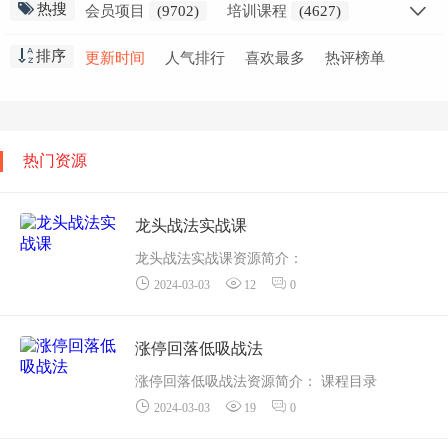
热搜
会员项目
(9702)
培训课程
(4627)
创业干货
(2797)
会员教程
(2298)
排序
更新时间
人气排行
喜欢最多
热评榜单
职业技能
(1871)
高中课程
(1636)
网赚创业
(1576)
免费教程
(1551)
在线
(1412)
小学课程
(1346)
初中课程
(929)
生活知识
(915)
热门资源
视频教学
(853)
金融课程
(837)
精选推荐
(691)
龙头战法实战课
龙头战法实战课资源简介：
2024-03-03
12
0
课程目录
01.认识自己
02.龙头战法前言课
涨停回落低吸战法
03.第1课 龙头战法名词解释
涨停回落低吸战法资源简介： 课程目录
04.第2课 龙头的四大核心基因
2024-03-03
19
0
2.16日晚课.mp4
05.第3课 龙头...
2022-03-30 233500.mov