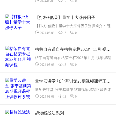
2024-03-03
12
0
小费实战班跟小费训练营最大的不同就是注重
实战。
实战班要求最少参加过一次小费训练营学习并
【打板+低吸】量学十大涨停因子
日对所有的概念都已经精...
【打板+低吸】量学十大涨停因子资源简介： 课
2024-03-03
15
0
程目录
01.涨停基因第一讲.mp4
02.涨停基因第二讲.mp4
枯荣自有道自在枯荣专栏2023年11月 视频课程
03.涨停基因第三讲.mp4
枯荣自有道自在枯荣专栏2023年11月 视频课程
04.涨停基因第四...
2024-03-03
13
0
资源简介： 课程目录
11.11周.docx
第1节：市场理解力1.mp4
量学云讲堂 张宁基训第28期视频课程正课收评系统课+指标 共70视频
第2节：市场理解力2.mp4
量学云讲堂 张宁基训第28期视频课程正课收评
第3节...
2024-03-03
13
0
系统课+指标 共70视频资源简介： 课程目录
├──28期正课
| ├──2022.08.01基训28期正...
超短线战法系列