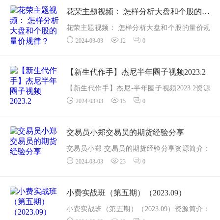
2022.2.23 日课.avi
花荣主题视频： 怎样分析大盘和个股的量价规律？
2022.2.27...
花荣主题视频： 怎样分析大盘和个股的量价规
2024-03-03
12
0
律？资源简介： 随着A股数量规模的急剧扩
大，以及经济形式的不明朗，A股的波动特点愈
加明显，熊长牛短，大部分时间弱平衡窄...
【新生代作手】杰尼半年圈子视频2023.2
【新生代作手】杰尼-半年圈子视频2023.2资源
2024-03-03
15
0
简介： 新生代作手(公众号同名)，人称杰尼老
师又一个高质量投顾。逻辑实盘分享。分享市
场最高阶逻辑。券商。左磷右理...
交易员小郑交易员的期货经验分享
交易员小郑-交易员的期货经验分享资源简介：
2024-03-03
23
0
课程目录
01_前言-说在前面的话.mp4
02_第一章-第一节-别理解错了期货.mp4
小费实战班（第五期）（2023.09）
03_第一章-第二节-最重...
小费实战班（第五期）（2023.09）资源简介：