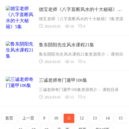
2、第二课：自带贵人运的偏旁部首.mp4
3、第三课：聪明智慧的偏旁部首.mp...
德宝老师《八字直断风水的十大秘籍》5集
德宝老师《八字直断风水的十大秘籍》5集资源
2024-03-03
18
0
简介： 课程目录
...
鲁东阴阳先生风水课程21集
鲁东阴阳先生风水课程21集资源简介： 课程目
2024-03-03
14
0
录
01戊戌年阴阳先生风水第一集.mp4
02戊戌年阴阳先生第二集.mp4
三诚老师奇门遁甲106集
03戊戌年阴阳先生第三集.mp4
三诚老师奇门遁甲106集资源简介： 课程目录
04戊...
2024-03-03
13
0
001、奇门遁甲第1课：三奇六仪._22385.mp4
002、奇门遁甲第2课：八门九星._23376.mp4
0...
首页
上一页
9
10
11
12
13
14
15