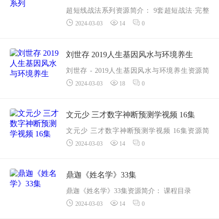
超短线战法系列资源简介： 9套超短战法·完整
2024-03-03
14
0
情绪周期
课程目录
01.龙头战法
刘世存 2019人生基因风水与环境养生
02.龙回头战法
刘世存 - 2019人生基因风水与环境养生资源简
03.首阴战法
2024-03-03
18
0
介： 课程大纲
04.反核战法
{1}--第一章共性基础常识
05.一字战法
{2}--第二章24时技能板块模式分解
文元少 三才数字神断预测学视频 16集
...
{3}--唯有知己解彼，方...
文元少 三才数字神断预测学视频 16集资源简
2024-03-03
14
0
介： 课程目录
三才数字预测学第1集.mp4
三才数字预测学第2集.mp4
鼎迦《姓名学》33集
三才数字预测学第3集（性格预测1）.mp...
鼎迦《姓名学》33集资源简介： 课程目录
2024-03-03
14
0
1、第一课：自带财运的偏旁部首.mp4