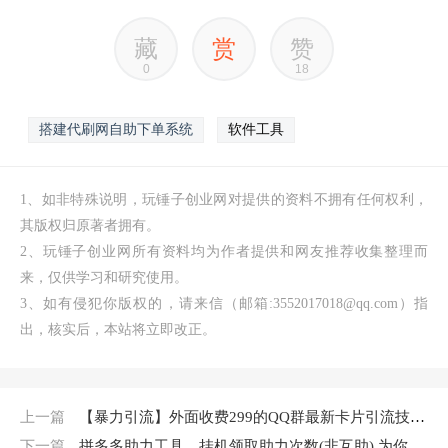
藏
赏
赞
0
18
搭建代刷网自助下单系统
软件工具
1、如非特殊说明，玩锤子创业网对提供的资料不拥有任何权利，
其版权归原著者拥有。
2、玩锤子创业网所有资料均为作者提供和网友推荐收集整理而
来，仅供学习和研究使用。
3、如有侵犯你版权的，请来信（邮箱:3552017018@qq.com）指
出，核实后，本站将立即改正。
上一篇
【暴力引流】外面收费299的QQ群最新卡片引流技术，日引两千人【群发软件+详细教程】
下一篇
拼多多助力工具，挂机领取助力次数(非互助),为你提现成功加一把力