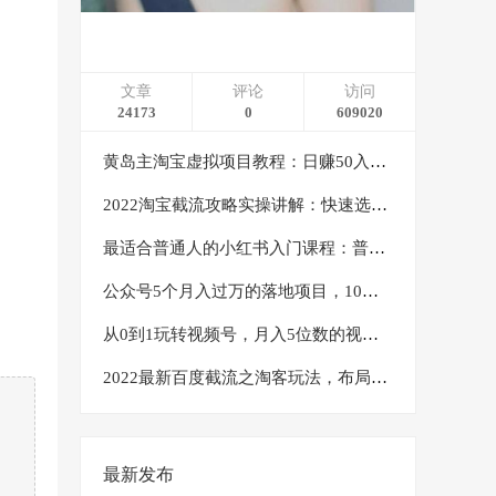
文章
评论
访问
24173
0
609020
黄岛主淘宝虚拟项目教程：日赚50入门基础班（两节课附配套资料）
2022淘宝截流攻略实操讲解：快速选品+直接复制+快速起店
最适合普通人的小红书入门课程：普通人如何通过做小红书年入50万
公众号5个月入过万的落地项目，10大获客渠道，实测涨粉21万
从0到1玩转视频号，月入5位数的视频号搬运项目，定位+选品+制作+变现全流程
2022最新百度截流之淘客玩法，布局流量一单利润可达300+【视频课程】
最新发布