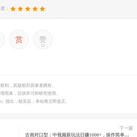
荐度：
赏
赞
11
何权利，其版权归原著者拥有。
整理而来，仅供学习和研究使用。
.com）指出，核实后，本站将立即改正。
下一篇
古画对口型：中视频新玩法日赚1000+，操作简单，适合新手！