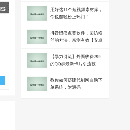
合新手！
用好这11个短视频素材库，
你也能轻松上热门！
抖音留痕点赞软件，回访粉
丝的方法，亲测有效【安卓
版】
【暴力引流】外面收费299
的QQ群最新卡片引流技
术，日引两千人【群发软件
+详细教程】
教你如何搭建代刷网自助下
单系统，附源码