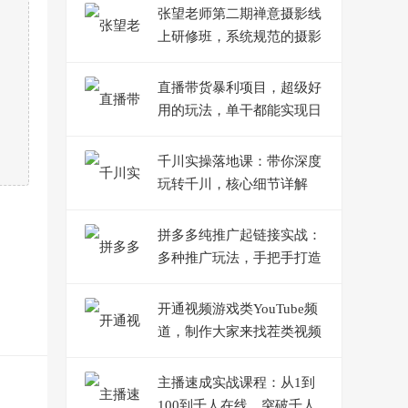
张望老师第二期禅意摄影线
上研修班，系统规范的摄影
名家课程，非碎片式网上趣
味小技巧
直播带货暴利项目，超级好
用的玩法，单干都能实现日
入1000+【视频教程】
千川实操落地课：带你深度
玩转千川，核心细节详解
（18节课时）
拼多多纯推广起链接实战：
多种推广玩法，手把手打造
爆款链接
开通视频游戏类YouTube频
道，制作大家来找茬类视频
小游戏，月赚1W美元
主播速成实战课程：从1到
100到千人在线，突破千人