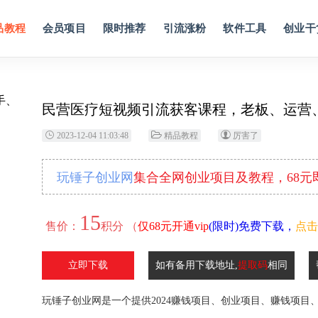
品教程
会员项目
限时推荐
引流涨粉
软件工具
创业干
民营医疗短视频引流获客课程，老板、运营
2023-12-04 11:03:48
精品教程
厉害了
玩锤子创业网
集合全网创业项目及教程，68
15
售价：
积分 （
仅68元开通vip
(限时)免费下载，
点击
立即下载
如有备用下载地址,
提取码
相同
玩锤子创业网是一个提供2024赚钱项目、创业项目、赚钱项目