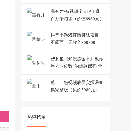
高有才·短视频个人IP年赚
百万陪跑课（价值6980元）
抖音小游戏直播赚钱项目：
不露面一天收入200700
元，玩法分享！
智多星《知识炼金术》教你
年入“7位数”的爆款课程(全
集录音+文档+导图)
董十一短视频底层实操课80
集完整版（原价7980元）
热评榜单