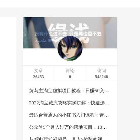
文章
评论
访问
26453
0
548248
黄岛主淘宝虚拟项目教程：日赚50入门基础班（两节课附配套资料）
2022淘宝截流攻略实操讲解：快速选品+直接复制+快速起店
最适合普通人的小红书入门课程：普通人如何通过做小红书年入50万
公众号5个月入过万的落地项目，10大获客渠道，实测涨粉21万
从0到1玩转视频号，月入5位数的视频号搬运项目，定位+选品+制作+变现全流程