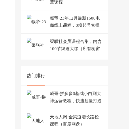
营课程
猴帝·23年12月最新1600电
商线上课程，0粉起号实操
教学，自然流量天花板
渠联社会员课程合集，内含
100节渠道大课（所有橱窗
课程均在内）
热门排行
威哥·拼多多0基础小白到大
神运营教程，快速起量打造
爆款
天地人网·全渠道增长路径
课程（百度网盘）