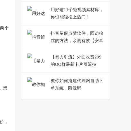
合新手！
用好这11个短视频素材库，
你也能轻松上热门！
为两个
抖音留痕点赞软件，回访粉
丝的方法，亲测有效【安卓
版】
【暴力引流】外面收费299
的QQ群最新卡片引流技
术，日引两千人【群发软件
+详细教程】
教你如何搭建代刷网自助下
，想
单系统，附源码
价，