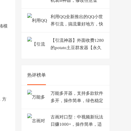
机装B神器，修改任意金
额，任意界面文字数据
利用QQ全新推出的QQ小世
界引流，搞流量好地方，快
格模
去操作
【引流神器】外面收费1280
的potato土豆群发器【永久
脚本+详细教程】
热评榜单
万能多开器，支持多款软件
，方
多开，操作简单，绿色稳定
古画对口型：中视频新玩法
日赚1000+，操作简单，适