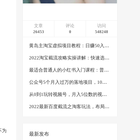
文章
评论
访问
26453
0
548248
黄岛主淘宝虚拟项目教程：日赚50入门基础班（两节课附配套资料）
2022淘宝截流攻略实操讲解：快速选品+直接复制+快速起店
最适合普通人的小红书入门课程：普通人如何通过做小红书年入50万
公众号5个月入过万的落地项目，10大获客渠道，实测涨粉21万
从0到1玩转视频号，月入5位数的视频号搬运项目，定位+选品+制作+变现全流程
2022最新百度截流之淘客玩法，布局流量一单利润可达300+【视频课程】
不为
最新发布