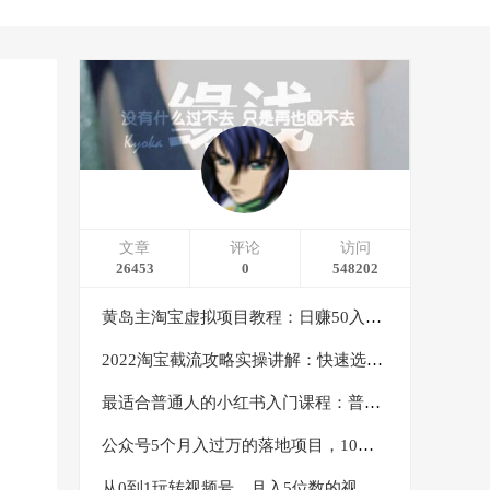
文章
评论
访问
26453
0
548202
黄岛主淘宝虚拟项目教程：日赚50入门基础班（两节课附配套资料）
2022淘宝截流攻略实操讲解：快速选品+直接复制+快速起店
最适合普通人的小红书入门课程：普通人如何通过做小红书年入50万
公众号5个月入过万的落地项目，10大获客渠道，实测涨粉21万
从0到1玩转视频号，月入5位数的视频号搬运项目，定位+选品+制作+变现全流程