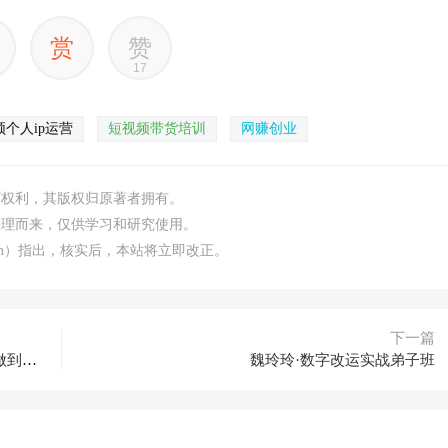
赏
赞
17
频个人ip运营
短视频带货培训
网赚创业
何权利，其版权归原著者拥有。
整理而来，仅供学习和研究使用。
.com）指出，核实后，本站将立即改正。
下一篇
2023年京东无货源转型运营方案，新模式30天做到日销1万以上
魏玲玲·数字改运实战弟子班