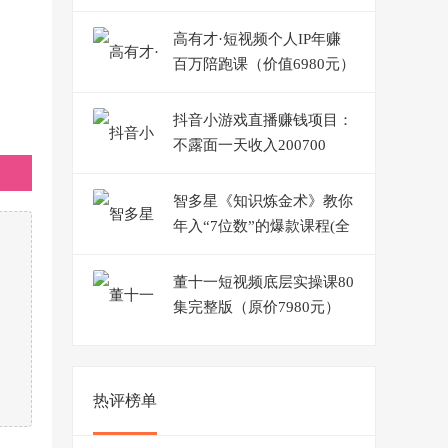
高有才·短视频个人IP年赚
百万陪跑课（价值6980元）
抖音小游戏直播赚钱项目：
不露面一天收入200700
元，玩法分享！
智多星《知识炼金术》教你
年入“7位数”的爆款课程(全
集录音+文档+导图)
董十一短视频底层实操课80
集完整版（原价7980元）
热评榜单