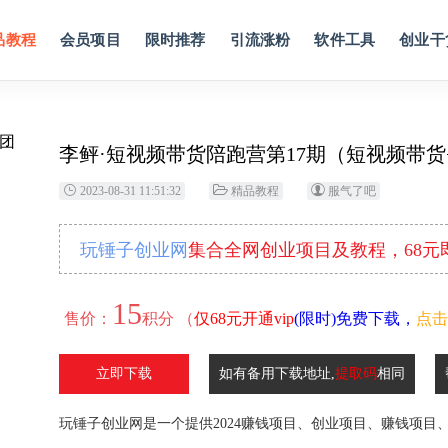
品教程
会员项目
限时推荐
引流涨粉
软件工具
创业干
李鲆·短视频带货陪跑营第17期（短视频带货
2023-08-31 11:51:32
精品教程
服气了吧
玩锤子创业网
集合全网创业项目及教程，68
15
售价：
积分 （
仅68元开通vip
(限时)免费下载，
点击
立即下载
如有备用下载地址,
提取码
相同
玩锤子创业网是一个提供2024赚钱项目、创业项目、赚钱项目