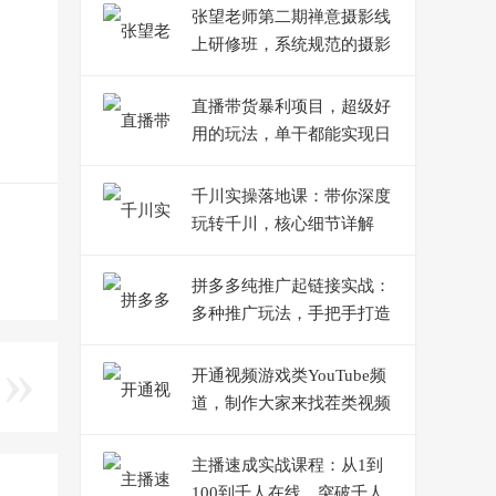
张望老师第二期禅意摄影线
上研修班，系统规范的摄影
名家课程，非碎片式网上趣
味小技巧
直播带货暴利项目，超级好
用的玩法，单干都能实现日
入1000+【视频教程】
千川实操落地课：带你深度
玩转千川，核心细节详解
（18节课时）
拼多多纯推广起链接实战：
多种推广玩法，手把手打造
爆款链接
开通视频游戏类YouTube频
道，制作大家来找茬类视频
小游戏，月赚1W美元
主播速成实战课程：从1到
100到千人在线，突破千人