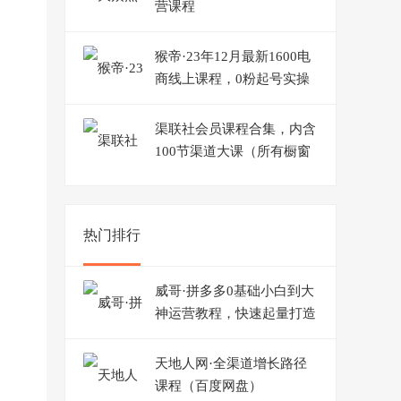
营课程
猴帝·23年12月最新1600电
商线上课程，0粉起号实操
教学，自然流量天花板
渠联社会员课程合集，内含
100节渠道大课（所有橱窗
课程均在内）
热门排行
威哥·拼多多0基础小白到大
神运营教程，快速起量打造
爆款
天地人网·全渠道增长路径
课程（百度网盘）