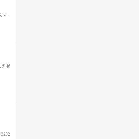
-1_
队逐渐
202