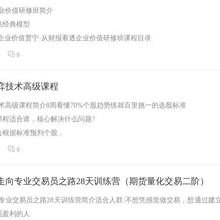
企业价值研修班简介
估经典模型
企业价值贾宁·从财报看透企业价值研修班课程目录
中的资源截屏...
0
弈技术高级课程
术高级课程简介8周看懂70%个股趋势练就百里挑一的选股标准
课程适合谁，核心解决什么问题?
根据标准预判个股...
0
走向专业交易员之路28天训练营（期货量化交易二阶）
专业交易员之路28天训练营简介适合人群:不想凭感觉做交易，想通过建
现盈利的人