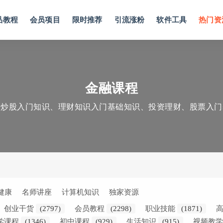
品教程
会员项目
限时推荐
引流涨粉
软件工具
热门资
金融课程
巧炒股入门知识、理财知识入门基础知识、投资理财、股票入门
健康
名师讲座
计算机知识
独家资源
创业干货
(2797)
会员教程
(2298)
职业技能
(1871)
学课程
(1346)
初中课程
(929)
生活知识
(915)
视频教