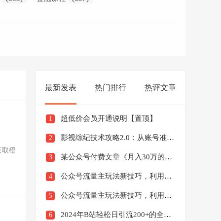
最新发表
热门排行
热评文章
超低价会员开通说明【置顶】
1
影视综纪技术攻略2.0：从账号准备到硬件软件准备到到制作到发布（26节）
2
获取橙
某公众号付费文章《月入30万的暴利单品(续)》客单价三四千，非常暴利
3
公众号流量主玩法新技巧，利用AI做情感类文案无脑式产出，简单易学，月收益4000+【揭秘】
4
公众号流量主玩法新技巧，利用AI做民间故事，无脑式产出，简单易学，日收益300+【揭秘】
5
2024年B站轻松日引流200+的全套暴力干货实操教程
6