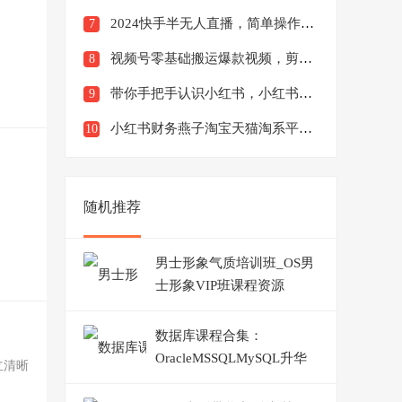
2024快手半无人直播，简单操作月入1W+高效引流当天见收益【揭秘】
7
视频号零基础搬运爆款视频，剪辑变现日入千元【揭秘】
8
带你手把手认识小红书，小红书全套百科运营教程
9
小红书财务燕子淘宝天猫淘系平台对账回款核对成本核算支付宝自动取数电商日报表
10
随机推荐
男士形象气质培训班_OS男
士形象VIP班课程资源
数据库课程合集：
OracleMSSQLMySQL升华
立清晰
课程，数据库理论实战课程