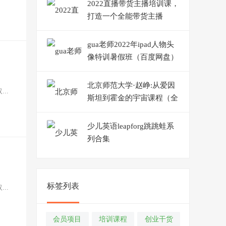
作业
2022直播带货主播培训课，
打造一个全能带货主播
gua老师2022年ipad人物头
像特训暑假班（百度网盘）
北京师范大学·赵峥:从爱因
..
斯坦到霍金的宇宙课程（全
64讲）
少儿英语leapforg跳跳蛙系
列合集
标签列表
..
会员项目
培训课程
创业干货