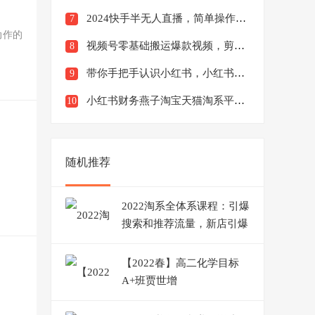
2024快手半无人直播，简单操作月入1W+高效引流当天见收益【揭秘】
7
动作的
视频号零基础搬运爆款视频，剪辑变现日入千元【揭秘】
8
带你手把手认识小红书，小红书全套百科运营教程
9
小红书财务燕子淘宝天猫淘系平台对账回款核对成本核算支付宝自动取数电商日报表
10
随机推荐
2022淘系全体系课程：引爆
搜索和推荐流量，新店引爆
流量
【2022春】高二化学目标
A+班贾世增