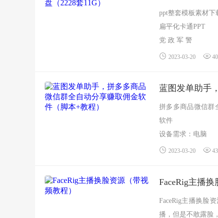
ppt整套模板素材
扁平化卡通PPT
党 政 军 警
动态PPT
2023-03-20
40
岗位竞聘PPT
工作总结PPT
蓝图发单助手
国外时尚商务
拼多多商品微信群
婚礼...
软件
设备需求：电脑
...
2023-03-20
43
FaceRig主
FaceRig主播
播，但是不敢露脸