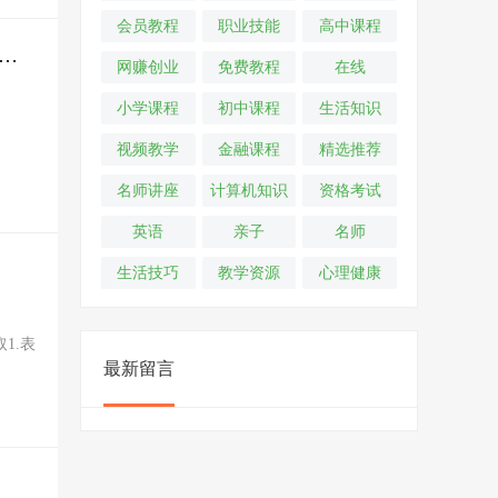
会员教程
职业技能
高中课程
费商业版源代码_风水起名八字算命易经周易源码程序（带详细配置教程支付）
网赚创业
免费教程
在线
小学课程
初中课程
生活知识
视频教学
金融课程
精选推荐
名师讲座
计算机知识
资格考试
英语
亲子
名师
生活技巧
教学资源
心理健康
1.表
最新留言