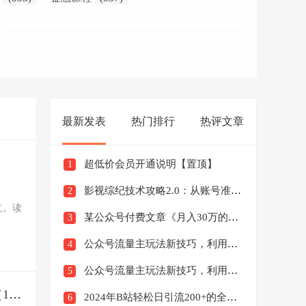
最新发表
热门排行
热评文章
超低价会员开通说明【置顶】
1
影视综纪技术攻略2.0：从账号准备到硬件软件准备到到制作到发布（26节）
2
坑。读
某公众号付费文章《月入30万的暴利单品(续)》客单价三四千，非常暴利
3
公众号流量主玩法新技巧，利用AI做情感类文案无脑式产出，简单易学，月收益4000+【揭秘】
4
公众号流量主玩法新技巧，利用AI做民间故事，无脑式产出，简单易学，日收益300+【揭秘】
5
ps素材资源：调色，锐化，色彩渲染，皮肤增强，字体，边框，LOMO（1800个）
2024年B站轻松日引流200+的全套暴力干货实操教程
6