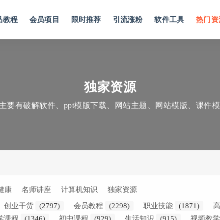
品教程
会员项目
限时推荐
引流涨粉
软件工具
热门资
独家资源
要有破解软件、ppt模版下载、网站主题、网站模版、课件模
健康
名师讲座
计算机知识
独家资源
创业干货
(2797)
会员教程
(2298)
职业技能
(1871)
学课程
(1346)
初中课程
(929)
生活知识
(915)
视频教