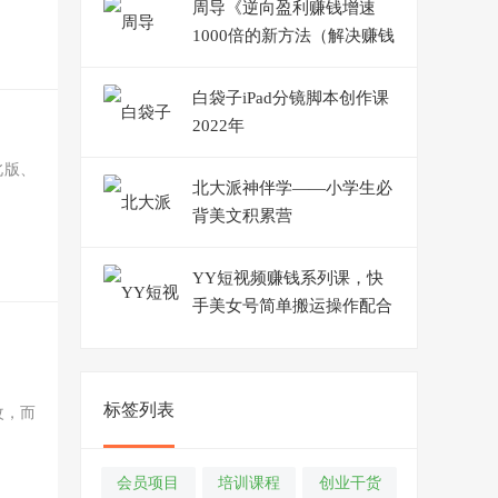
周导《逆向盈利赚钱增速
1000倍的新方法（解决赚钱
盈利问题）》（50集）
白袋子iPad分镜脚本创作课
2022年
北版、
北大派神伴学——小学生必
背美文积累营
YY短视频赚钱系列课，快
手美女号简单搬运操作配合
写真变现日入300+
标签列表
改，而
会员项目
培训课程
创业干货