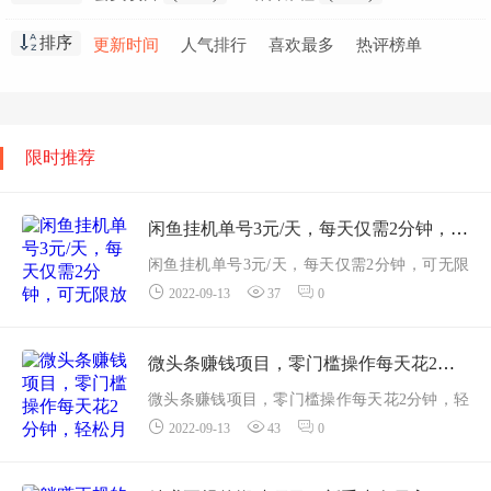
创业干货
(2797)
会员教程
(2298)
排序
更新时间
人气排行
喜欢最多
热评榜单
职业技能
(1871)
高中课程
(1636)
网赚创业
(1576)
免费教程
(1551)
在线
(1412)
小学课程
(1346)
初中课程
(929)
生活知识
(915)
限时推荐
视频教学
(853)
金融课程
(837)
精选推荐
(691)
闲鱼挂机单号3元/天，每天仅需2分钟，可无限放大，稳定长久挂机项目
闲鱼挂机单号3元/天，每天仅需2分钟，可无限
2022-09-13
37
0
放大，稳定长久挂机项目闲鱼挂机项目，单号
日收益约3元，这个项目比较稳定，并且目前做
的人比较少，值得操作。一、项目介绍...
微头条赚钱项目，零门槛操作每天花2分钟，轻松月收入过万【视频教程】
微头条赚钱项目，零门槛操作每天花2分钟，轻
2022-09-13
43
0
松月收入过万【视频教程】这是我见过最简单
的赚收益玩法，不需要自己原创去出境做内