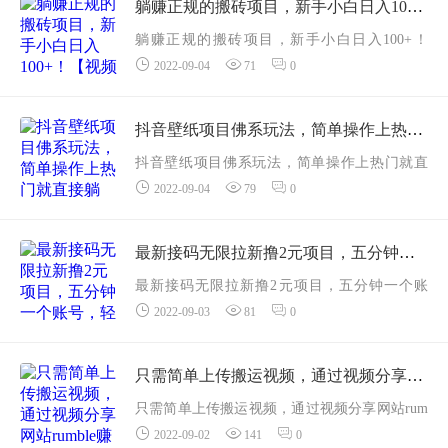
容，甚至都不需要搬运，只需要动动手指头转...
躺赚正规的搬砖项目，新手小白日入100+！【视频教程】
躺赚正规的搬砖项目，新手小白日入100+！
2022-09-04
71
0
【视频教程】我就给大家分享一个搬砖副业项
目，不需要你引流，也不需要什么技术，只要
你肯搬运，就一定能赚到钱，至于赚多少，...
抖音壁纸项目佛系玩法，简单操作上热门就直接躺赚，一天变现500+
抖音壁纸项目佛系玩法，简单操作上热门就直
2022-09-04
79
0
接躺赚，一天变现500+今天分享一个价值990元
抖音壁纸项目，佛系玩法，每天找找图，配个
文案，配上音乐上热门就直接躺赚。...
最新接码无限拉新撸2元项目，五分钟一个账号，轻松日入破百【站长亲测】
最新接码无限拉新撸2元项目，五分钟一个账
2022-09-03
81
0
号，轻松日入破百【站长亲测】一、项目介
绍：接码无限撸2元可以模拟器多开不用IP不用
云机五分钟一个号，无限撸脚本半自动提现...
只需简单上传搬运视频，通过视频分享网站rumble赚钱的2种方法，日赚150美元
只需简单上传搬运视频，通过视频分享网站rum
2022-09-02
141
0
ble赚钱的2种方法，日赚150美元其中包括推广