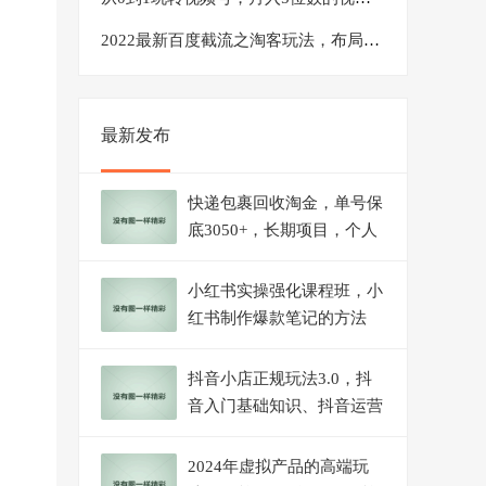
2022最新百度截流之淘客玩法，布局流量一单利润可达300+【视频课程】
最新发布
快递包裹回收淘金，单号保
底3050+，长期项目，个人
工作室可放大
小红书实操强化课程班，小
红书制作爆款笔记的方法
（8节视频课）
抖音小店正规玩法3.0，抖
音入门基础知识、抖音运营
技术、达人带货邀约、全域
电商运营等
2024年虚拟产品的高端玩