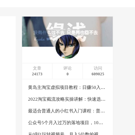
文章
评论
访问
24173
0
609025
黄岛主淘宝虚拟项目教程：日赚50入门基础班（两节课附配套资料）
2022淘宝截流攻略实操讲解：快速选品+直接复制+快速起店
最适合普通人的小红书入门课程：普通人如何通过做小红书年入50万
公众号5个月入过万的落地项目，10大获客渠道，实测涨粉21万
从0到1玩转视频号，月入5位数的视频号搬运项目，定位+选品+制作+变现全流程