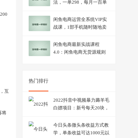
法，一单298，每月一百单
保姆级教程【揭秘】
00
闲鱼电商运营全系统VIP实
战课，1部手机随时随地卖
货，新手日出30单月入
5000
闲鱼电商最新实战课程
4.0：闲鱼电商无货源规则
与玩法实操讲解！
热门排行
，互
2022抖音中视频暴力薅羊毛
白嫖项目：新号每天20块，
再将
老号几天几百块，可多号
今日头条微头条收益方式教
学，单条收益可达1000元以