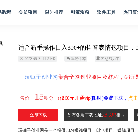
品教程
会员项目
限时推荐
引流涨粉
软件工具
热门资
适合新手操作日入300+的抖音表情包项目，
2022-09-21 11:34:42
重磅推荐
不想努力了
玩锤子创业网
集合全网创业项目及教程，68
15
售价：
积分 （
仅68元开通vip
(限时)免费下载，
点击
立即下载
如有备用下载地址,
提取码
相同
玩锤子创业网是一个提供2024赚钱项目、创业项目、赚钱项目