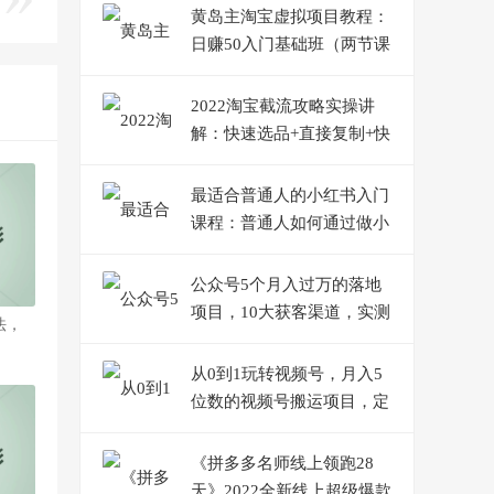
黄岛主淘宝虚拟项目教程：
日赚50入门基础班（两节课
附配套资料）
2022淘宝截流攻略实操讲
解：快速选品+直接复制+快
速起店
最适合普通人的小红书入门
课程：普通人如何通过做小
红书年入50万
公众号5个月入过万的落地
项目，10大获客渠道，实测
法，
涨粉21万
从0到1玩转视频号，月入5
位数的视频号搬运项目，定
位+选品+制作+变现全流程
《拼多多名师线上领跑28
天》2022全新线上超级爆款