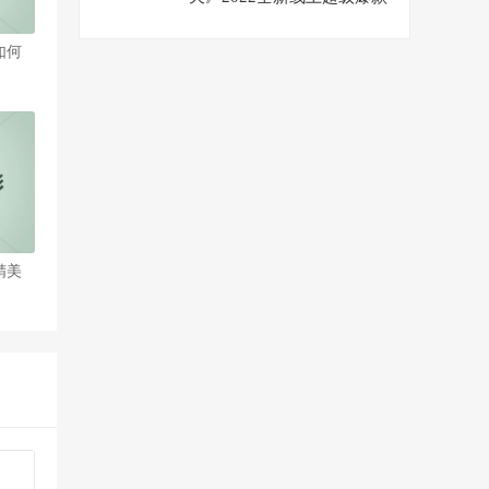
运营方向【第七期】43节课
如何
精美