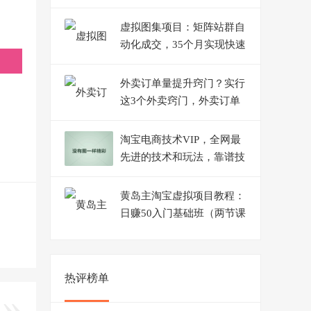
上
虚拟图集项目：矩阵站群自
动化成交，35个月实现快速
赚钱月入1W+左右
外卖订单量提升窍门？实行
这3个外卖窍门，外卖订单
会持续上升
淘宝电商技术VIP，全网最
先进的技术和玩法，靠谱技
术包教包会，价值1599元
黄岛主淘宝虚拟项目教程：
日赚50入门基础班（两节课
附配套资料）
热评榜单