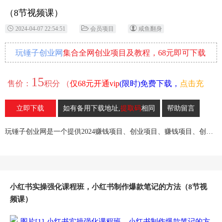
（8节视频课）
2024-04-07 22:54:51
会员项目
咸鱼翻身
玩锤子创业网
集合全网创业项目及教程，68元即可下载
全部各网内部资源！
15
售价：
积分 （
仅68元开通vip
(限时)免费下载，
点击充
值
）
立即下载
如有备用下载地址,
提取码
相同
帮助留言
13
收藏
玩锤子创业网是一个提供2024赚钱项目、创业项目、赚钱项目、创业赚钱教程、引流教程的创业网,欢迎来玩锤子创业网！
小红书实操强化课程班，小红书制作爆款笔记的方法（8节视
频课）