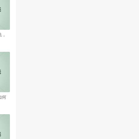
法，
如何