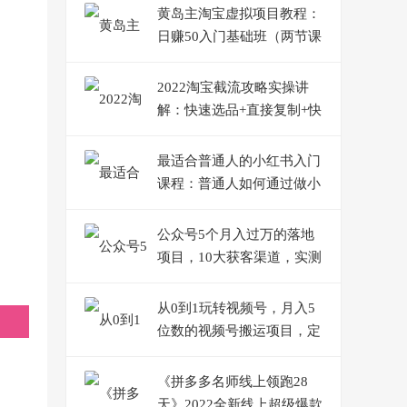
黄岛主淘宝虚拟项目教程：
日赚50入门基础班（两节课
附配套资料）
2022淘宝截流攻略实操讲
解：快速选品+直接复制+快
速起店
最适合普通人的小红书入门
课程：普通人如何通过做小
红书年入50万
公众号5个月入过万的落地
项目，10大获客渠道，实测
涨粉21万
从0到1玩转视频号，月入5
位数的视频号搬运项目，定
位+选品+制作+变现全流程
《拼多多名师线上领跑28
天》2022全新线上超级爆款