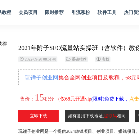
品教程
会员项目
限时推荐
引流涨粉
软件工具
热门资
2021年附子SEO流量站实操班（含软件）
2022-09-20 08:51:48
重磅推荐
客栈
玩锤子创业网
集合全网创业项目及教程，68
15
售价：
积分 （
仅68元开通vip
(限时)免费下载，
点击
立即下载
如有备用下载地址,
提取码
相同
玩锤子创业网是一个提供2024赚钱项目、创业项目、赚钱项目