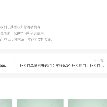
何权利，其版权归原著者拥有。
整理而来，仅供学习和研究使用。
.com）指出，核实后，本站将立即改正。
下一篇
今日头条微头条收益方式教学，单条收益可达1000元以上
外卖订单量提升窍门？实行这3个外卖窍门，外卖订单会持续上升