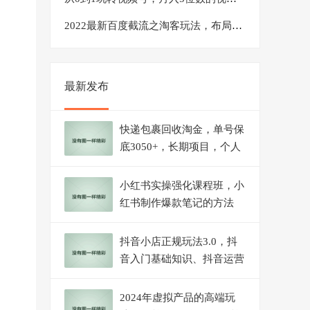
2022最新百度截流之淘客玩法，布局流量一单利润可达300+【视频课程】
最新发布
快递包裹回收淘金，单号保
底3050+，长期项目，个人
工作室可放大
小红书实操强化课程班，小
红书制作爆款笔记的方法
（8节视频课）
抖音小店正规玩法3.0，抖
音入门基础知识、抖音运营
技术、达人带货邀约、全域
电商运营等
2024年虚拟产品的高端玩