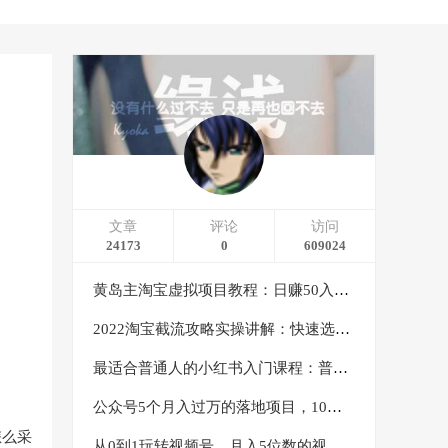
文章
评论
访问
24173
0
609024
黄岛主淘宝虚拟项目教程：日赚50入门基础班（两节课附配套资料）
2022淘宝截流攻略实操讲解：快速选品+直接复制+快速起店
最适合普通人的小红书入门课程：普通人如何通过做小红书年入50万
公众号5个月入过万的落地项目，10大获客渠道，实测涨粉21万
怎么采
从0到1玩转视频号，月入5位数的视频号搬运项目，定位+选品+制作+变现全流程