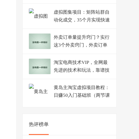
上
虚拟图集项目：矩阵站群自
动化成交，35个月实现快速
赚钱月入1W+左右
外卖订单量提升窍门？实行
这3个外卖窍门，外卖订单
会持续上升
淘宝电商技术VIP，全网最
先进的技术和玩法，靠谱技
术包教包会，价值1599元
黄岛主淘宝虚拟项目教程：
日赚50入门基础班（两节课
附配套资料）
热评榜单