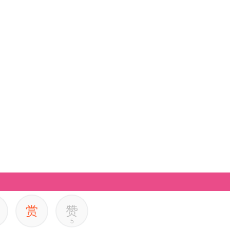
赏
赞
5