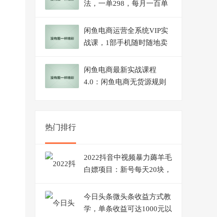
法，一单298，每月一百单
保姆级教程【揭秘】
闲鱼电商运营全系统VIP实
战课，1部手机随时随地卖
货，新手日出30单月入
5000
闲鱼电商最新实战课程
4.0：闲鱼电商无货源规则
与玩法实操讲解！
热门排行
2022抖音中视频暴力薅羊毛
白嫖项目：新号每天20块，
老号几天几百块，可多号
今日头条微头条收益方式教
学，单条收益可达1000元以