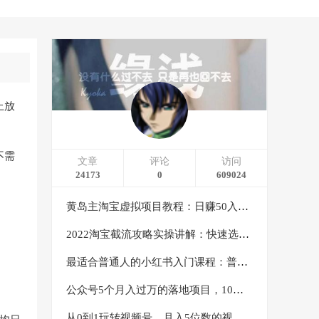
上放
不需
文章
评论
访问
24173
0
609024
黄岛主淘宝虚拟项目教程：日赚50入门基础班（两节课附配套资料）
2022淘宝截流攻略实操讲解：快速选品+直接复制+快速起店
最适合普通人的小红书入门课程：普通人如何通过做小红书年入50万
公众号5个月入过万的落地项目，10大获客渠道，实测涨粉21万
从0到1玩转视频号，月入5位数的视频号搬运项目，定位+选品+制作+变现全流程