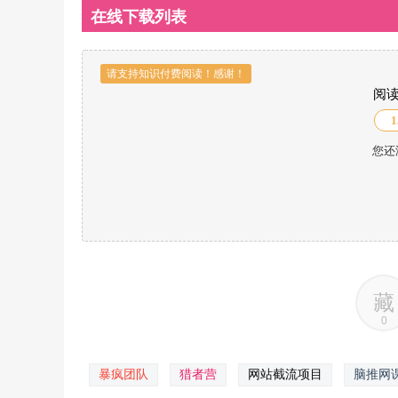
在线下载列表
请支持知识付费阅读！感谢！
阅
1
您还
藏
0
暴疯团队
猎者营
网站截流项目
脑推网