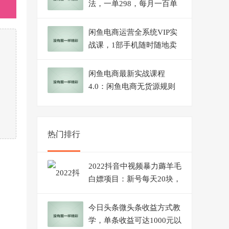
法，一单298，每月一百单
保姆级教程【揭秘】
闲鱼电商运营全系统VIP实
战课，1部手机随时随地卖
货，新手日出30单月入
5000
闲鱼电商最新实战课程
4.0：闲鱼电商无货源规则
与玩法实操讲解！
热门排行
2022抖音中视频暴力薅羊毛
白嫖项目：新号每天20块，
老号几天几百块，可多号
今日头条微头条收益方式教
学，单条收益可达1000元以