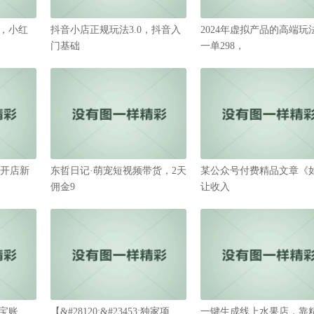
，小红
抖音小店正规玩法3.0，抖音入
2024年虚拟产品的高端玩
门基础
一单298，
53;开店新
东哲日记·萌宠短视频带货，2天
某公众号付费精品文章《
佣金9
让收入
宝账
【&#28120;&#23453;独家项
一键生成线上水果店，靠