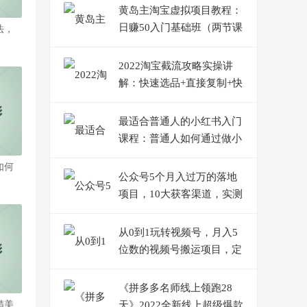
黄岛主淘宝虚拟项目教程：
日赚50入门基础班（两节课
法，
附配套资料）
2022淘宝截流攻略实操讲
解：快速选品+直接复制+快
速起店
最适合普通人的小红书入门
课程：普通人如何通过做小
红书年入50万
如何
公众号5个月入过万的落地
项目，10大获客渠道，实测
涨粉21万
从0到1玩转视频号，月入5
位数的视频号搬运项目，定
位+选品+制作+变现全流程
《拼多多名师线上领跑28
精美
天》2022全新线上超级爆款