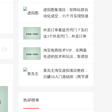
上
虚拟图集项目：矩阵站群自
动化成交，35个月实现快速
赚钱月入1W+左右
外卖订单量提升窍门？实行
这3个外卖窍门，外卖订单
会持续上升
淘宝电商技术VIP，全网最
先进的技术和玩法，靠谱技
术包教包会，价值1599元
黄岛主淘宝虚拟项目教程：
日赚50入门基础班（两节课
附配套资料）
热评榜单