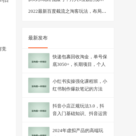
平均日
2022最新百度截流之淘客玩法，布局流量一单利润可达300+【视频课程】
最新发布
何竞
快递包裹回收淘金，单号保
底3050+，长期项目，个人
工作室可放大
小红书实操强化课程班，小
红书制作爆款笔记的方法
（8节视频课）
抖音小店正规玩法3.0，抖
音入门基础知识、抖音运营
技术、达人带货邀约、全域
电商运营等
2024年虚拟产品的高端玩