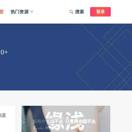
货
热门资源
搜索
登录
0+
问是