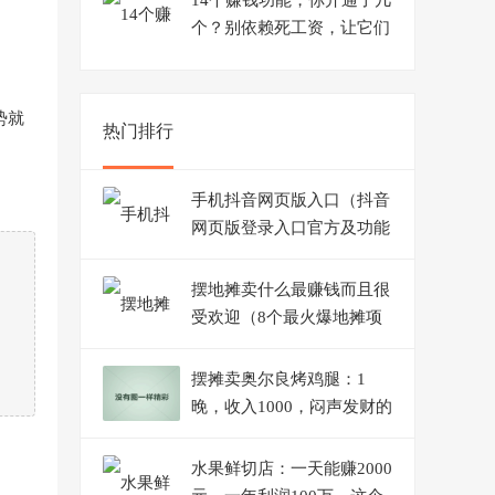
14个赚钱功能，你开通了几
个？别依赖死工资，让它们
来帮你赚钱
势就
热门排行
手机抖音网页版入口（抖音
网页版登录入口官方及功能
介绍）
摆地摊卖什么最赚钱而且很
受欢迎（8个最火爆地摊项
目）
摆摊卖奥尔良烤鸡腿：1
晚，收入1000，闷声发财的
小生意
水果鲜切店：一天能赚2000