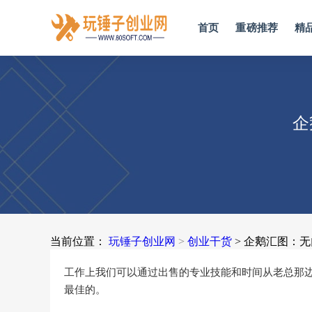
首页
重磅推荐
精
企
当前位置：
玩锤子创业网
>
创业干货
> 企鹅汇图：
工作上我们可以通过出售的专业技能和时间从老总那
最佳的。