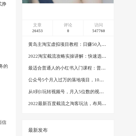
式挣
文章
评论
访问
26453
0
547760
黄岛主淘宝虚拟项目教程：日赚50入门基础班（两节课附配套资料）
2022淘宝截流攻略实操讲解：快速选品+直接复制+快速起店
务的
最适合普通人的小红书入门课程：普通人如何通过做小红书年入50万
公众号5个月入过万的落地项目，10大获客渠道，实测涨粉21万
从0到1玩转视频号，月入5位数的视频号搬运项目，定位+选品+制作+变现全流程
2022最新百度截流之淘客玩法，布局流量一单利润可达300+【视频课程】
面信
最新发布