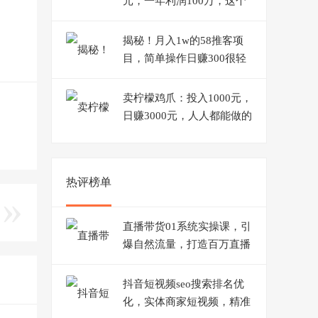
元，一年利润100万，这个
风口别错过！
揭秘！月入1w的58推客项
目，简单操作日赚300很轻
松
卖柠檬鸡爪：投入1000元，
日赚3000元，人人都能做的
摆摊项目！
热评榜单
直播带货01系统实操课，引
爆自然流量，打造百万直播
间！
抖音短视频seo搜索排名优
化，实体商家短视频，精准