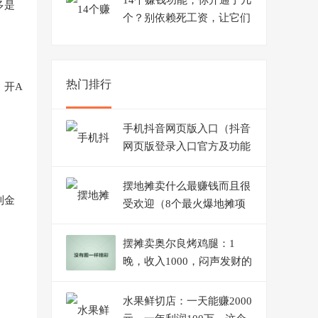
14个赚钱功能，你开通了几
多是
个？别依赖死工资，让它们
来帮你赚钱
。
热门排行
，开A
手机抖音网页版入口（抖音
网页版登录入口官方及功能
介绍）
摆地摊卖什么最赚钱而且很
到金
受欢迎（8个最火爆地摊项
目）
摆摊卖奥尔良烤鸡腿：1
晚，收入1000，闷声发财的
小生意
水果鲜切店：一天能赚2000