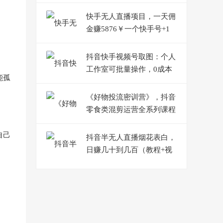
引流实操课
快手无人直播项目，一天佣
金赚5876￥一个快手号+1
台手机+0粉,即可开始
抖音快手视频号取图：个人
工作室可批量操作，0成本
能孤
日赚几百【保姆级教程】
《好物投流密训营》，抖音
零食类混剪运营全系列课程
自己
抖音半无人直播烟花表白，
日赚几十到几百（教程+视
频模板素材）