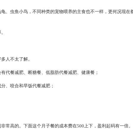
乌龟、虫鱼小鸟，不同种类的宠物喂养的主食也不一样，更何况现在
厚。
好多人不太了解。
会有代餐减肥、断糖餐、低脂肪代餐减肥、健康餐；
成分、咬合和早饭代餐减肥；
；
非常高的。下面这个月子餐的成本费在500上下，盈利起码有一倍。