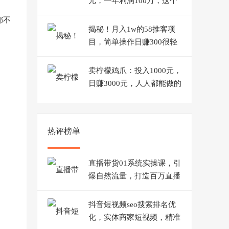
元，一年利润100万，这个
风口别错过！
都不
揭秘！月入1w的58推客项
目，简单操作日赚300很轻
松
卖柠檬鸡爪：投入1000元，
日赚3000元，人人都能做的
摆摊项目！
热评榜单
直播带货01系统实操课，引
爆自然流量，打造百万直播
间！
抖音短视频seo搜索排名优
化，实体商家短视频，精准