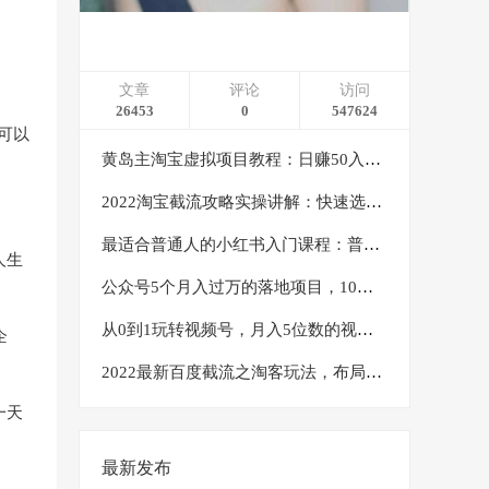
文章
评论
访问
26453
0
547624
可以
黄岛主淘宝虚拟项目教程：日赚50入门基础班（两节课附配套资料）
2022淘宝截流攻略实操讲解：快速选品+直接复制+快速起店
最适合普通人的小红书入门课程：普通人如何通过做小红书年入50万
人生
公众号5个月入过万的落地项目，10大获客渠道，实测涨粉21万
从0到1玩转视频号，月入5位数的视频号搬运项目，定位+选品+制作+变现全流程
企
2022最新百度截流之淘客玩法，布局流量一单利润可达300+【视频课程】
一天
最新发布