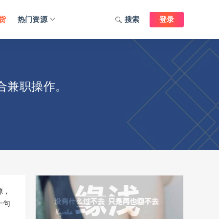
货
热门资源
搜索
登录
合兼职操作。
源，
一句