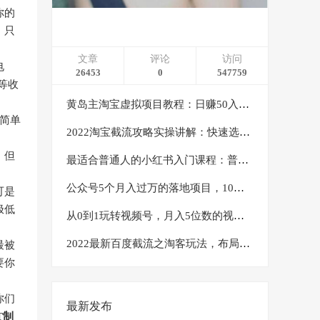
你的
，只
文章
评论
访问
电
26453
0
547759
等收
黄岛主淘宝虚拟项目教程：日赚50入门基础班（两节课附配套资料）
简单
2022淘宝截流攻略实操讲解：快速选品+直接复制+快速起店
，但
最适合普通人的小红书入门课程：普通人如何通过做小红书年入50万
公众号5个月入过万的落地项目，10大获客渠道，实测涨粉21万
可是
极低
从0到1玩转视频号，月入5位数的视频号搬运项目，定位+选品+制作+变现全流程
2022最新百度截流之淘客玩法，布局流量一单利润可达300+【视频课程】
最被
要你
你们
最新发布
T制