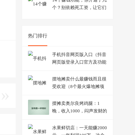
14个赚钱功能，你开通了几
个？别依赖死工资，让它们
来帮你赚钱
热门排行
手机抖音网页版入口（抖音
网页版登录入口官方及功能
介绍）
摆地摊卖什么最赚钱而且很
受欢迎（8个最火爆地摊项
目）
摆摊卖奥尔良烤鸡腿：1
晚，收入1000，闷声发财的
小生意
水果鲜切店：一天能赚2000