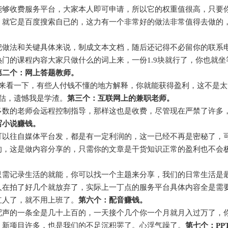
能够收费服务平台，大家本人即可申请，所以它的权重值很高，只要
，就它是百度搜索自已的，这力有一个非常好的做法非常值得去做的
把做法和关键具体来说，制成文本文档，随后还记得不必留你的联系
门的课程内容大家只做什么的词上来，一份1.9块就行了，你也就坐
第二个：网上答题教师。
上来看一下，有些人付钱不懂的地方解释，你就能获得盈利，这不是太
低估，遗憾我是学渣。
第三个：互联网上的兼职老师。
多数的老师会远程控制指导，那样这也是收费，尽管现在严禁了许多
写小说赚钱。
可以往自媒体平台发，都是有一定利润的，这一已经不再是密秘了，
的，这是做内容分享的，只需你的文章是干货知识正常的盈利也不会
只需记录生活的就能，你可以找一个主题来分享，我们的日常生活是
人在拍了好几个就放弃了，实际上一丁点的服务平台具体内容全是需
红人了，就不用上班了。
第六个：配音赚钱。
配声的一条全是几十上百的，一天接个几个你一个月就月入过万了，
，新项目许多，也是我们的不足沉积罢了。心浮气躁了。
第七个：PP