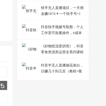
引流实操课
快手无人直播项目，一天佣
金赚5876￥一个快手号+1
台手机+0粉,即可开始
抖音快手视频号取图：个人
工作室可批量操作，0成本
日赚几百【保姆级教程】
《好物投流密训营》，抖音
零食类混剪运营全系列课程
抖音半无人直播烟花表白，
日赚几十到几百（教程+视
频模板素材）