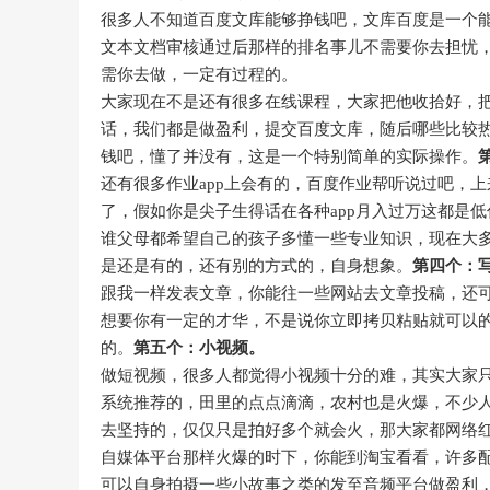
很多人不知道百度文库能够挣钱吧，文库百度是一个
文本文档审核通过后那样的排名事儿不需要你去担忧
需你去做，一定有过程的。
大家现在不是还有很多在线课程，大家把他收拾好，
话，我们都是做盈利，提交百度文库，随后哪些比较热
钱吧，懂了并没有，这是一个特别简单的实际操作。
还有很多作业app上会有的，百度作业帮听说过吧，
了，假如你是尖子生得话在各种app月入过万这都是
谁父母都希望自己的孩子多懂一些专业知识，现在大
是还是有的，还有别的方式的，自身想象。
第四个：
跟我一样发表文章，你能往一些网站去文章投稿，还
想要你有一定的才华，不是说你立即拷贝粘贴就可以
的。
第五个：小视频。
做短视频，很多人都觉得小视频十分的难，其实大家
系统推荐的，田里的点点滴滴，农村也是火爆，不少
去坚持的，仅仅只是拍好多个就会火，那大家都网络
自媒体平台那样火爆的时下，你能到淘宝看看，许多
可以自身拍摄一些小故事之类的发至音频平台做盈利