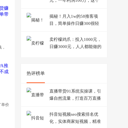
元，一年利润100万，这个
风口别错过！
揭秘！月入1w的58推客项
目，简单操作日赚300很轻
松
卖柠檬鸡爪：投入1000元，
日赚3000元，人人都能做的
钱，
摆摊项目！
热评榜单
直播带货01系统实操课，引
爆自然流量，打造百万直播
广单价
间！
抖音短视频seo搜索排名优
化，实体商家短视频，精准