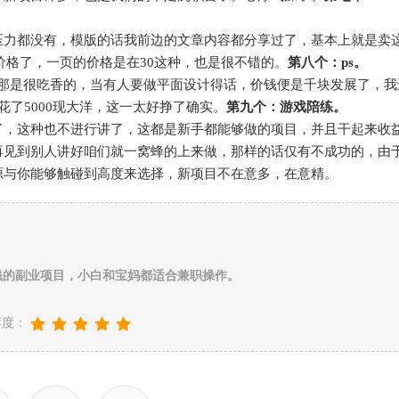
压力都没有，模版的话我前边的文章内容都分享过了，基本上就是卖
谈价格了，一页的价格是在30这种，也是很不错的。
第八个：ps。
ps那是很吃香的，当有人要做平面设计得话，价钱便是千块发展了，我
了5000现大洋，这一太好挣了确实。
第九个：游戏陪练。
了，这种也不进行讲了，这都是新手都能够做的项目，并且干起来收
再见到别人讲好咱们就一窝蜂的上来做，那样的话仅有不成功的，由
源与你能够触碰到高度来选择，新项目不在意多，在意精。
钱的副业项目，小白和宝妈都适合兼职操作。
荐度：