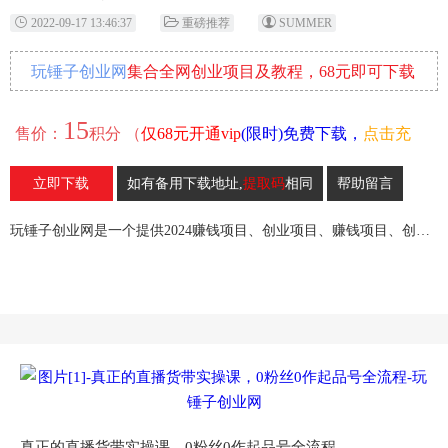
2022-09-17 13:46:37
重磅推荐
SUMMER
玩锤子创业网
集合全网创业项目及教程，68元即可下载
全部各网内部资源！
15
售价：
积分 （
仅68元开通vip
(限时)免费下载，
点击充
值
）
立即下载
如有备用下载地址,
提取码
相同
帮助留言
47
收藏
玩锤子创业网是一个提供2024赚钱项目、创业项目、赚钱项目、创业赚钱教程、引流教程的创业网,欢迎来玩锤子创业网！
真正的直播货带‬实操课，0粉丝0作起品‬号全流程