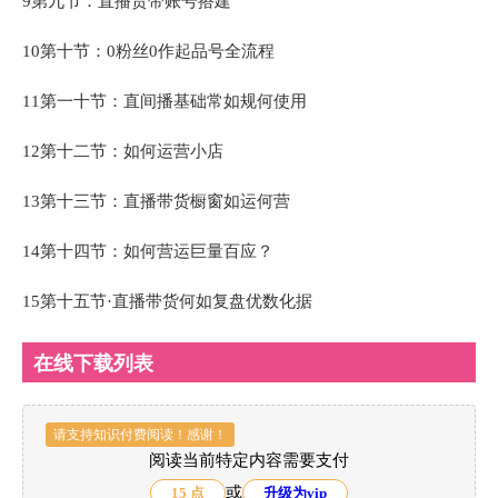
9第九节：直播货带‬账号搭建
10第十节：0粉丝0作起品‬号全流程
11第一十‬节：直间播‬基础常如规‬何使用
12第十二节：如何运营小店
13第十三节：直播带货橱窗如运何‬营
14第十四节：如何营运‬巨量百应？
15第十五节·直播带货何如‬复盘优数化‬据
在线下载列表
请支持知识付费阅读！感谢！
阅读当前特定内容需要支付
或
15 点
升级为vip