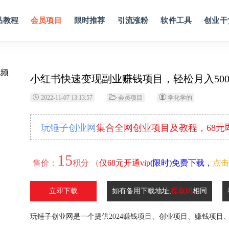
品教程
会员项目
限时推荐
引流涨粉
软件工具
创业干
小红书快速变现副业赚钱项目，轻松月入500
2022-11-07 13:13:57
会员项目
学化学的
玩锤子创业网
集合全网创业项目及教程，68
15
售价：
积分 （
仅68元开通vip
(限时)免费下载，
点击
立即下载
如有备用下载地址,
提取码
相同
玩锤子创业网是一个提供2024赚钱项目、创业项目、赚钱项目