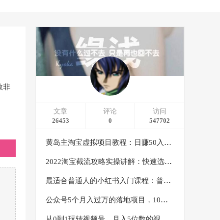
数非
文章
评论
访问
26453
0
547702
黄岛主淘宝虚拟项目教程：日赚50入门基础班（两节课附配套资料）
2022淘宝截流攻略实操讲解：快速选品+直接复制+快速起店
最适合普通人的小红书入门课程：普通人如何通过做小红书年入50万
公众号5个月入过万的落地项目，10大获客渠道，实测涨粉21万
从0到1玩转视频号，月入5位数的视频号搬运项目，定位+选品+制作+变现全流程