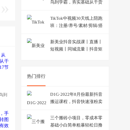
鸟到学霸，夯实基础从干货
到硬货，重在应用（17节
课）
TikTok中视频30天线上陪跑
班：注册/养号/素材/剪辑/搭
建/制作/提现/等等
新美业抖音实战课丨直播丨
短视频丨同城流量丨抖音矩
阵（30节课）
热门排行
D1G·2022年8月份最新抖音
菜鸟到
搬运课程，抖音快速涨粉卖
号，操作简单，一部手机就
可以操作
三个搬砖小项目，零成本零
基础小白简单粗暴轻松日撸