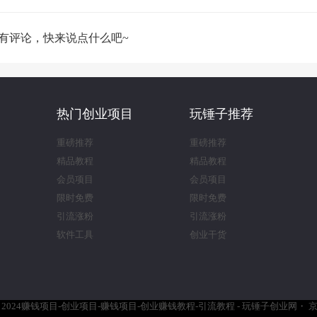
有评论，快来说点什么吧~
热门创业项目
玩锤子推荐
重磅推荐
重磅推荐
精品教程
精品教程
会员项目
会员项目
限时免费
限时免费
引流涨粉
引流涨粉
软件工具
创业干货
4
2024赚钱项目-创业项目-赚钱项目-创业赚钱教程-引流教程 - 玩锤子创业网
・
京