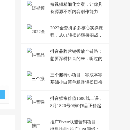
短视频精细化文案，让你具
备源源不断内容创作能力
2022全套拼多多核心实操课
程，从01轻松起链接实战，
低投入高产出运作店铺
抖音品牌营销投放全链路：
想要深耕抖音的来，听过的
人都知道靠谱
三个搬砖小项目，零成本零
基础小白简单粗暴轻松日撸
500+
抖音猴帝价值1600线上课，
8月1820号0粉0作品正价起
号
推广Fiverr联盟营销项目，
出售技能+推广CPA赚钱：