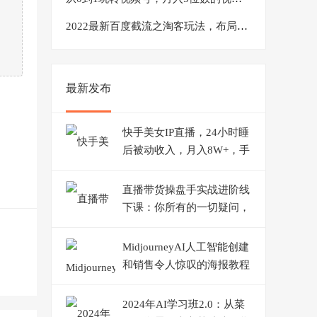
2022最新百度截流之淘客玩法，布局流量一单利润可达300+【视频课程】
最新发布
快手美女IP直播，24小时睡
后被动收入，月入8W+，手
把手教学【附软件，素材】
直播带货操盘手实战进阶线
下课：你所有的一切疑问，
这里全是答案
MidjourneyAI人工智能创建
和销售令人惊叹的海报教程
10节课中英字幕
2024年AI学习班2.0：从菜