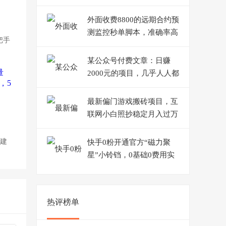
500+
外面收费8800的远期合约预
测监控秒单脚本，准确率高
把手
达百分之80以上
某公众号付费文章：日赚
2000元的项目，几乎人人都
可以操作，收益稳定有积累
最新偏门游戏搬砖项目，互
联网小白照抄稳定月入过万
（教程+软件）
：建
快手0粉开通官方“磁力聚
星”小铃铛，0基础0费用实
操无人直播“软件拉新”
热评榜单