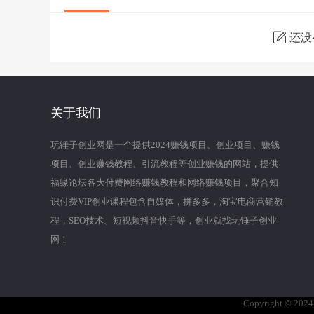
还没
关于我们
玩锤子创业网是一个提供2024赚钱项目、创业项目、赚钱
项目、创业赚钱教程、引流教程等创业赚钱的网站，提供
福缘论坛各大付费网络赚钱教程和网络赚钱项目，聚合知
识付费VIP创业课程包含自媒体，拼多多，淘宝电商营销教
程，SEO技术、短视频抖音快手等，创业就找玩锤子创业
网！
Copyright © 202